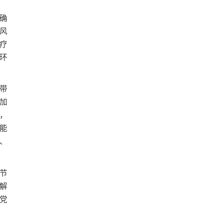
确
风
疗
环
带
加
，
能
、
节
解
党