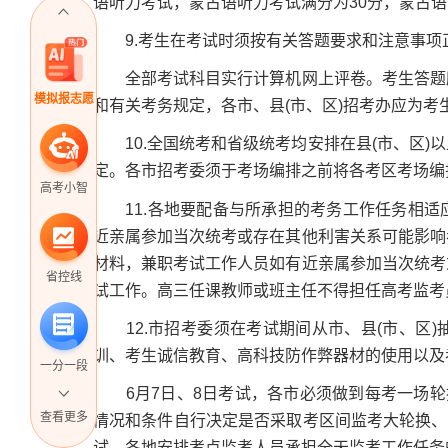
语听力考试，蒙古语听力考试满分为30分，蒙古
9.考生在考试时须按有关答题要求和注意事项
全部考试科目实行计算机网上评卷。考生答题所
模拟报志愿
和有关考务规定，各市、县(市、区)招考办应为考
10.全国统考和省级统考均安排在县(市、区)
定。各市招考委须于考场编排之前将各考区考场编
高考小智
11.各地要配备与所承担的考务工作任务相适
近亲属参加当次统考或存在其他利害关系可能影响
材料，兼职考试工作人员如有近亲属参加当次统考
省控线
试工作。高三任课教师或班主任不得担任高考监考
12.市招考委须在考试期间从市、县(市、区)
训、考生诚信教育、高科技防作弊器材的使用以及
一分一段
6月7日、8日考试，各市必须做到每考一场轮换
查看更多
情况和条件自行决定是否采取考区间监考大轮换、每
试，各地安排考点监考人员承担全天监考工作任务