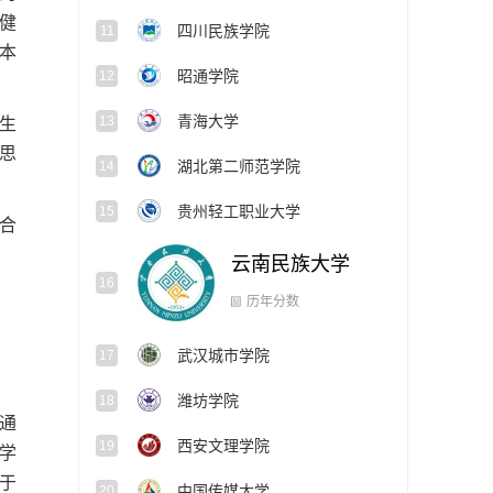
健
四川民族学院
11
本
昭通学院
12
青海大学
13
生
思
湖北第二师范学院
14
贵州轻工职业大学
15
合
云南民族大学
16
武汉城市学院
17
历年分数
潍坊学院
18
通
西安文理学院
19
入学
于
中国传媒大学
20