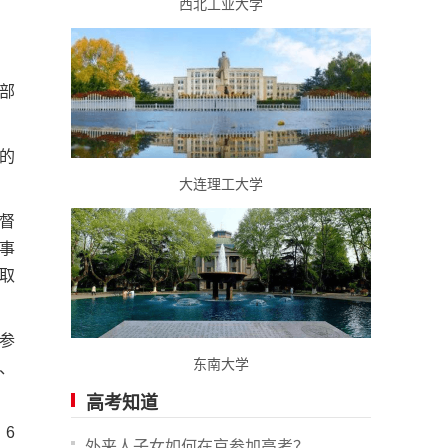
西北工业大学
部
的
大连理工大学
督
事
取
参
东南大学
、
高考知道
。6
外来人子女如何在京参加高考？