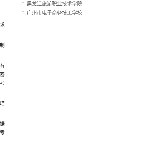
黑龙江旅游职业技术学院
广州市电子商务技工学校
求
制
有
密
考
培
据
考