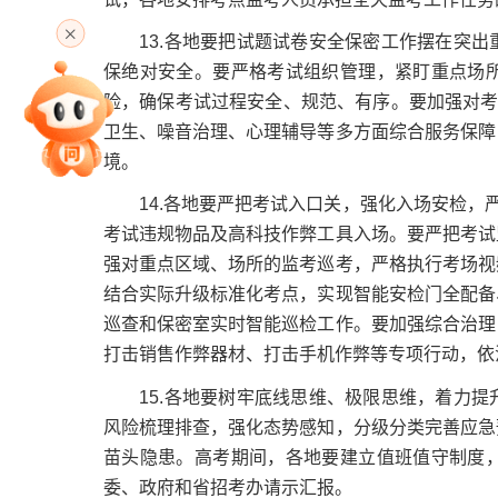
高考直播
13.各地要把试题试卷安全保密工作摆在突出
保绝对安全。要严格考试组织管理，紧盯重点场
险，确保考试过程安全、规范、有序。要加强对考
专家指导课
卫生、噪音治理、心理辅导等多方面综合服务保障
境。
14.各地要严把考试入口关，强化入场安检，严
院校排行
考试违规物品及高科技作弊工具入场。要严把考试
强对重点区域、场所的监考巡考，严格执行考场视
结合实际升级标准化考点，实现智能安检门全配备
高考作文
巡查和保密室实时智能巡检工作。要加强综合治理
打击销售作弊器材、打击手机作弊等专项行动，依
15.各地要树牢底线思维、极限思维，着力提
高考估分
风险梳理排查，强化态势感知，分级分类完善应急
苗头隐患。高考期间，各地要建立值班值守制度
委、政府和省招考办请示汇报。