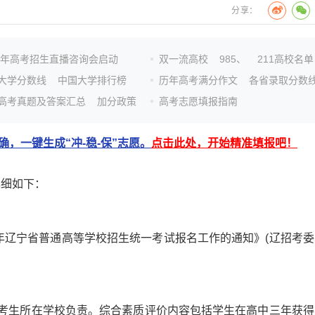
分享：
26年高考招生直播咨询会启动
双一流高校
985、
211高校名单
大学分数线
中国大学排行榜
历年高考满分作文
各省录取分数
高考真题及答案汇总
加分政策
高考志愿填报指南
，一键生成“冲-稳-保”志愿。
点击此处，开始精准填报吧！
详细如下：
年辽宁省普通高等学校招生统一考试报名工作的通知》(辽招考委
考生所在学校负责。综合素质评价内容包括学生在高中三年获得