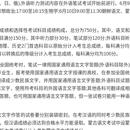
00外语(英、日、俄),外语听力测试内容在外语笔试考试开始前进行。6月
:45思想政治;17:00至18:15生物学;6月10日9:00至11:30朝鲜语文、
绩和选择性考试科目成绩构成，总分为750分。其中，语文和
满分150分，其中听力部分30分，笔试部分120分;外语科目
物理、历史2门首选科目以原始分计入考生总成绩，每科满分均
科目以转换后的等级分计入考生总成绩，每科满分均为100分。
国统考时，笔试一律用国家通用语言文字答题(外语科目除外)
毕业生，报考使用国家通用语言文字授课的高校，在参加全国统
译成少数民族文字，并用国家通用语言文字答题;外语科目试题
文字，使用所考科目的外国语言文字答题;其他各科可翻译成相
答题，也可用国家通用语言文字答题，但一张试卷只能用一种语
文字作答的试卷要分别装袋密封。在考汉语的同时考少数民族
分，但汉语成绩必须达到合格水平方能录取。蒙古语文考试中设蒙