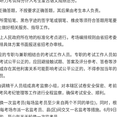
语听力考试得分计入考生蒙古语文成绩总分。
正确答题，不按要求正确答题，其后果由考生本人负责。
需铅笔、黑色字迹的签字笔或钢笔、橡皮等须符合答题用笔要
生做好相关服务、指导工作。
以上人民政府所在地的标准化考点进行。考场编排规则由省招考委
排具体方案书面报送省招考办审核。
应的专职与兼职相结合的考试工作人员。专职的考试工作人员如
考试公平公正的，应回避接触试题、答案及评分参考、答卷等涉
或存在其他利害关系可能影响考试公平公正的，不得参加当年的
员。
抽调精干人员组成高考监察小组，对本辖区试卷安全保密、考前
考风考纪管理等工作进行全程监察，确保考试安全、顺利。
一次监考员(每场监考员至少来自两个不同的单位)，同时，根
考场市派一名监考员、县(区)间交叉一名监考等措施。6月9日
的，至少每半天轮换一次监考员。