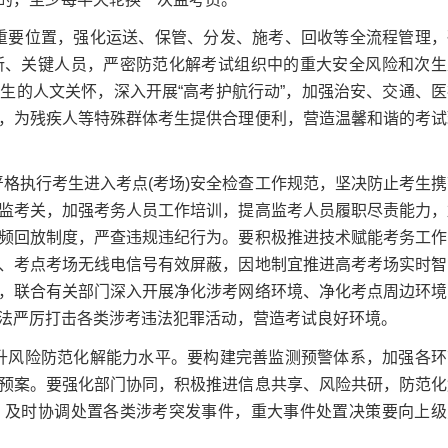
重要位置，强化运送、保管、分发、施考、回收等全流程管理，
所、关键人员，严密防范化解考试组织中的重大安全风险和次生
生的人文关怀，深入开展“高考护航行动”，加强治安、交通、医
，为残疾人等特殊群体考生提供合理便利，营造温馨和谐的考试
格执行考生进入考点(考场)安全检查工作规范，坚决防止考生携
监考关，加强考务人员工作培训，提高监考人员履职尽责能力，
频回放制度，严查违规违纪行为。要积极推进技术赋能考务工作
、考点考场无线电信号有效屏蔽，因地制宜推进高考考场实时智
，联合有关部门深入开展净化涉考网络环境、净化考点周边环境
法严厉打击各类涉考违法犯罪活动，营造考试良好环境。
升风险防范化解能力水平。要构建完善监测预警体系，加强各环
预案。要强化部门协同，积极推进信息共享、风险共研，防范化
，及时协调处置各类涉考突发事件，重大事件处置决策要向上级