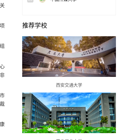
关
推荐学校
项
组
心
非
西安交通大学
市
裁
康