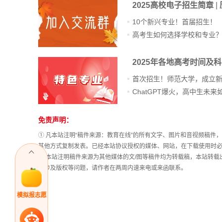
2025高校电子招生简章
|
10个新兴专业！首届招生！
高考生如何选择学校和专业
2025年各地高考时间及
首次招生！师范大学，成立
免责声明：
站
长
① 凡本站注明“稿件来源：教育在线”的所有文字、图片和音视频稿
统
其他方式复制发表。已经本站协议授权的媒体、网站，在下载使用时必
计
② 本站注明稿件来源为其他媒体的文/图等稿件均为转载稿，本站转
稿涉及版权等问题，请作者在两周内速来电或来函联系。
模拟报志愿