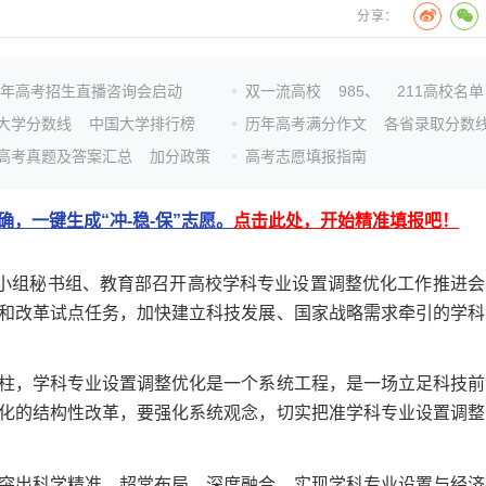
分享：
26年高考招生直播咨询会启动
双一流高校
985、
211高校名单
大学分数线
中国大学排行榜
历年高考满分作文
各省录取分数
高考真题及答案汇总
加分政策
高考志愿填报指南
，一键生成“冲-稳-保”志愿。
点击此处，开始精准填报吧！
小组秘书组、教育部召开高校学科专业设置调整优化工作推进会
和改革试点任务，加快建立科技发展、国家战略需求牵引的学科
，学科专业设置调整优化是一个系统工程，是一场立足科技前
化的结构性改革，要强化系统观念，切实把准学科专业设置调整
出科学精准、超常布局、深度融合，实现学科专业设置与经济