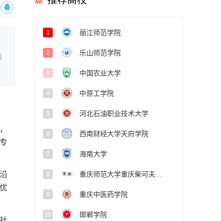
推荐高校
丽江师范学院
1
乐山师范学院
2
线
中国农业大学
3
中原工学院
4
河北石油职业技术大学
5
，
西南财经大学天府学院
6
专
海南大学
7
重庆师范大学重庆柴可夫斯基音乐学院
沿
8
优
重庆中医药学院
9
邯郸学院
10
社