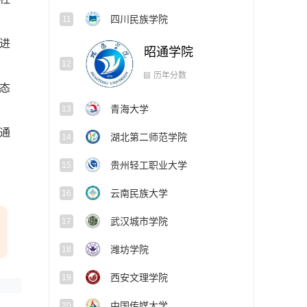
四川民族学院
11
进
昭通学院
12
青海大学
态
13
历年分数
通
湖北第二师范学院
14
贵州轻工职业大学
15
云南民族大学
16
武汉城市学院
17
潍坊学院
18
西安文理学院
19
中国传媒大学
20