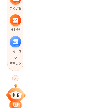
高考小智
省控线
一分一段
查看更多
高考直播
专家指导课