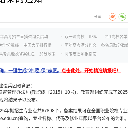
分享：
26年高考招生直播咨询会启动
双一流高校
985、
211高校名单
大学分数线
中国大学排行榜
历年高考满分作文
各省录取分数
高考真题及答案汇总
加分政策
高考志愿填报指南
，一键生成“冲-稳-保”志愿。
点击此处，开始精准填报吧！
建设兵团教育局：
理办法》(教职成〔2015〕10号)，教育部组织完成了202
现将结果予以公布。
年拟招生专业点共67898个，备案结果可在全国职业院校专业
y.moe.edu.cn)查询，专业名称、代码及修业年限以平台公布的为准