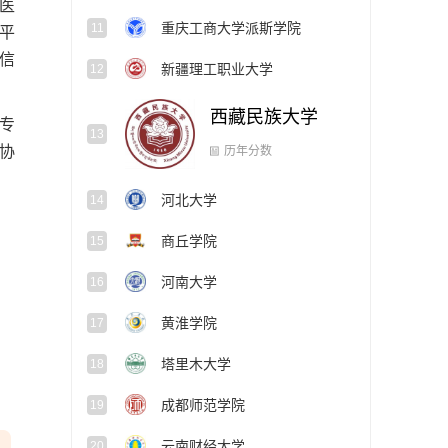
医
重庆工商大学派斯学院
11
平
共信
新疆理工职业大学
12
西藏民族大学
专
13
协
历年分数
河北大学
14
商丘学院
15
河南大学
16
黄淮学院
17
塔里木大学
18
成都师范学院
19
云南财经大学
20