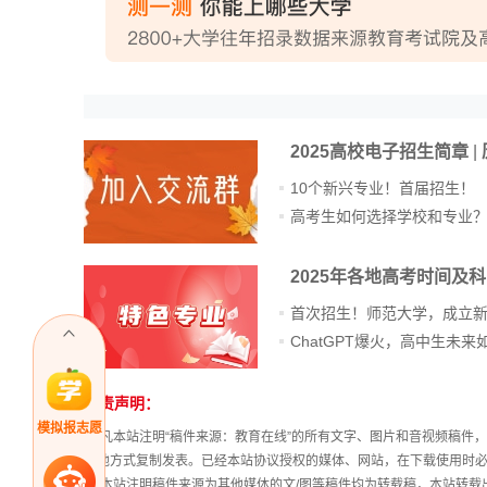
2025高校电子招生简章
|
10个新兴专业！首届招生！
高考生如何选择学校和专业
2025年各地高考时间及
首次招生！师范大学，成立
免责声明：
站
模拟报志愿
长
① 凡本站注明“稿件来源：教育在线”的所有文字、图片和音视频稿
统
其他方式复制发表。已经本站协议授权的媒体、网站，在下载使用时必
计
② 本站注明稿件来源为其他媒体的文/图等稿件均为转载稿，本站转