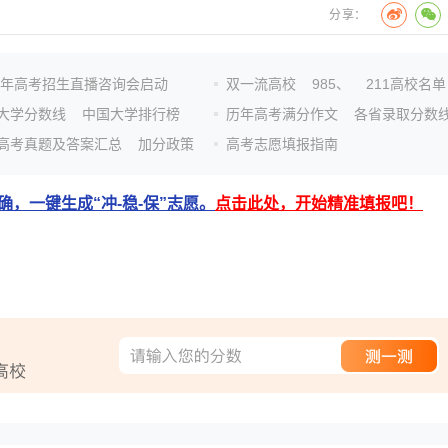
分享：
26年高考招生直播咨询会启动
双一流高校
985、
211高校名单
大学分数线
中国大学排行榜
历年高考满分作文
各省录取分数
高考真题及答案汇总
加分政策
高考志愿填报指南
，一键生成“冲-稳-保”志愿。
点击此处，开始精准填报吧！