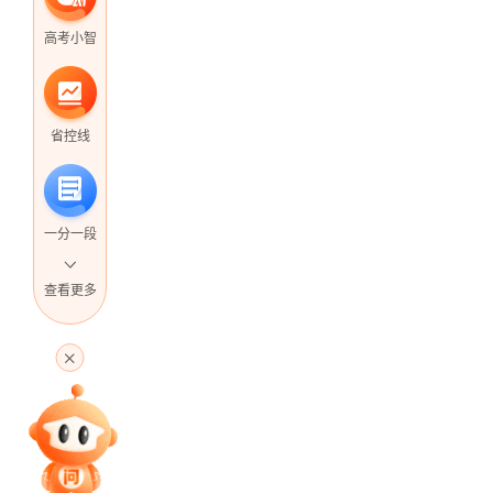
高考小智
省控线
一分一段
查看更多
高考直播
专家指导课