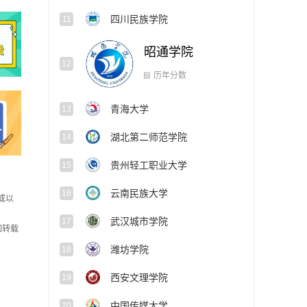
四川民族学院
11
昭通学院
12
青海大学
13
历年分数
湖北第二师范学院
14
贵州轻工职业大学
15
云南民族大学
16
或以
武汉城市学院
17
如转载
潍坊学院
18
西安文理学院
19
中国传媒大学
20