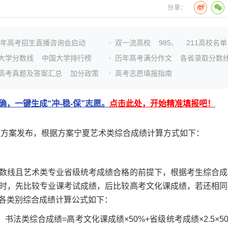
分享：
26年高考招生直播咨询会启动
双一流高校
985、
211高校名单
大学分数线
中国大学排行榜
历年高考满分作文
各省录取分数
高考真题及答案汇总
加分政策
高考志愿填报指南
，一键生成“冲-稳-保”志愿。
点击此处，开始精准填报吧！
方案发布，根据方案宁夏艺术类综合成绩计算方式如下：
线且艺术类专业省级统考成绩合格的前提下，根据考生综合成
时，先比较专业课考试成绩，后比较高考文化课成绩，若还相同
各类别综合成绩计算公式如下：
类综合成绩=高考文化课成绩×50%+省级统考成绩×2.5×5