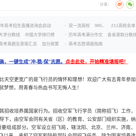
分享：
26年高考招生直播咨询会启动
双一流高校
985、
211高校名单
大学分数线
中国大学排行榜
历年高考满分作文
各省录取分数
高考真题及答案汇总
加分政策
高考志愿填报指南
，一键生成“冲-稳-保”志愿。
点击此处，开始精准填报吧！
天空更宽广的是飞行员的情怀和理想！欢迎广大有志青年参加
就梦想，用青春与热血书写无悔人生！
招收培养属国家行为。招收空军飞行学员（简称招飞）工作，
导下，由空军会同有关省（区）的教育、公安部门组织实施，纳
重要组成部分。空军设立招飞局，辖沈阳、北京、兰州、济南、
招飞以来，承担了空军和陆航部队全部招飞任务，除为国家培养选