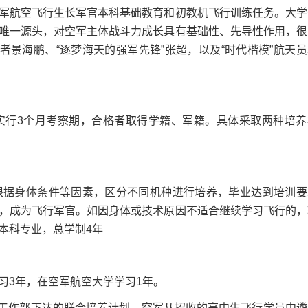
军航空飞行生长军官本科基础教育和初教机飞行训练任务。大学
唯一源头，对空军主体战斗力成长具有基础性、先导性作用，很
者景海鹏、“逐梦海天的强军先锋”张超，以及“时代楷模”航天员
行3个月考察期，合格者取得学籍、军籍。具体采取两种培养
据身体条件等因素，区分不同机种进行培养，毕业达到培训要
，成为飞行军官。如因身体或技术原因不适合继续学习飞行的，
本科专业，总学制4年
3年，在空军航空大学学习1年。
工作部下达的联合培养计划，空军从招收的高中生飞行学员中遴