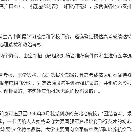
者户口本）、《初选检测表》（扫码下载），按两省各地市安排
据考生高中阶段学习成绩和学校评价，遴选确定预估高考成绩达特
心理选拔和政治考核。
后两个阶段，由空军招飞局组织对符合推荐条件的考生进行医学选
政治考核、医学选拔、心理选拔全部通过且高考成绩达到本省特殊
省年度招飞计划，对定选通过考生进行择优录取，并组织入校报
提前批录取，不影响其他批次志愿的投档录取）。
可追溯至1946年3月我党创办的东北老航校，“团结奋斗、艰
承，一代代航大人始终坚守为强国强军梦想培育飞行英才的初心
“雄鹰”文化特色品牌。大学主要面向空军航空兵部队培养航空飞