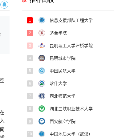
推荐高校
信息支援部队工程大学
1
茅台学院
2
线
昆明理工大学津桥学院
3
昆明城市学院
4
中国民航大学
5
空
喀什大学
6
西北师范大学
7
湖北三峡职业技术大学
8
在
入
西安航空学院
9
南
中国地质大学（武汉）
10
拔