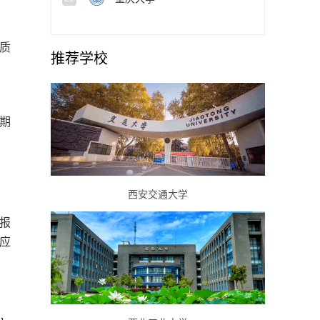
质
推荐学校
期
西安交通大学
报
应
站，