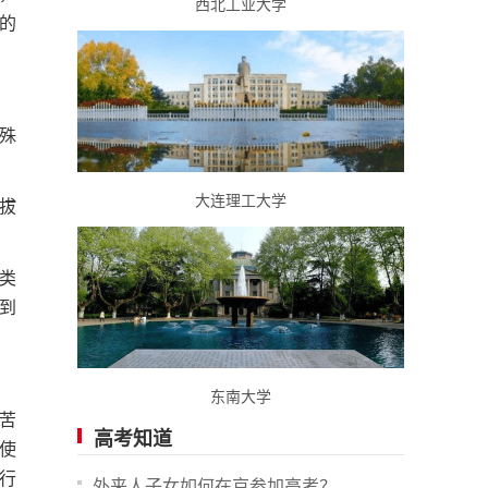
西北工业大学
的
殊
大连理工大学
拔
类
到
东南大学
苦
高考知道
使
行
外来人子女如何在京参加高考？