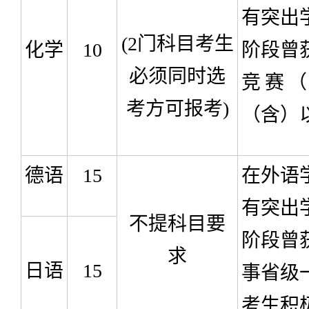
有突出
(2
门科目考生
化学
10
阶段曾
必须同时选
竞赛
考方可报考
)
（含）
德语
15
在外语
有突出
不提科目要
阶段曾
求
日语
15
事省级
考生积