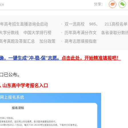
分享：
.cn
26年高考招生直播咨询会启动
双一流高校
985、
211高校名单
大学分数线
中国大学排行榜
历年高考满分作文
各省录取分数
高考真题及答案汇总
加分政策
高考志愿填报指南
，一键生成“冲-稳-保”志愿。
点击此处，开始精准填报吧！
口已公布。
入 山东高中学考报名入口