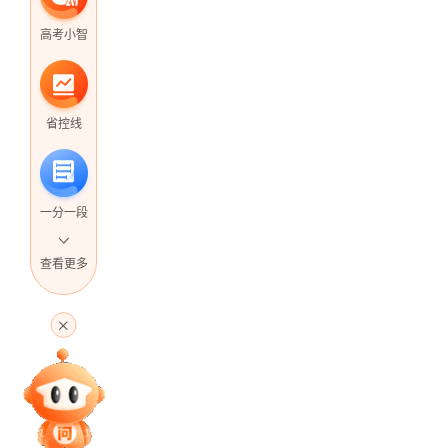
高考小智
省控线
一分一段
查看更多
高考直播
专家指导课