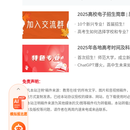
2025高校电子招生简章
|
10个新兴专业！首届招生！
高考生如何选择学校和专业
2025年各地高考时间及
首次招生！师范大学，成立
免责声明：
站
长
① 凡本站注明“稿件来源：教育在线”的所有文字、图片和音视频稿
统
其他方式复制发表。已经本站协议授权的媒体、网站，在下载使用时必
计
② 本站注明稿件来源为其他媒体的文/图等稿件均为转载稿，本站转
稿涉及版权等问题，请作者在两周内速来电或来函联系。
模拟报志愿