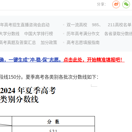
分享：
26年高考招生直播咨询会启动
双一流高校
985、
211高校名单
大学分数线
中国大学排行榜
历年高考满分作文
各省录取分数
高考真题及答案汇总
加分政策
高考志愿填报指南
，一键生成“冲-稳-保”志愿。
点击此处，开始精准填报吧！
段线150分。夏季高考各类别各批次分数线如下：