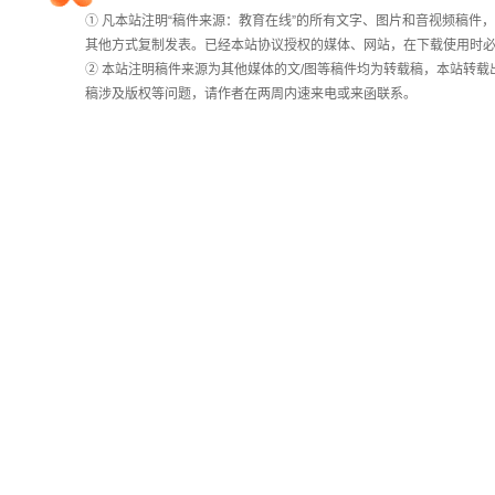
长
① 凡本站注明“稿件来源：教育在线”的所有文字、图片和音视频稿
院校排行
统
其他方式复制发表。已经本站协议授权的媒体、网站，在下载使用时必
计
② 本站注明稿件来源为其他媒体的文/图等稿件均为转载稿，本站转
稿涉及版权等问题，请作者在两周内速来电或来函联系。
高考作文
高考估分
高考真题