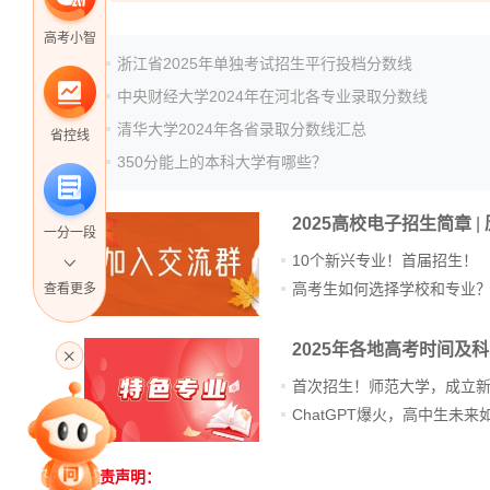
高考小智
浙江省2025年单独考试招生平行投档分数线
中央财经大学2024年在河北各专业录取分数线
清华大学2024年各省录取分数线汇总
省控线
350分能上的本科大学有哪些？
2025高校电子招生简章
|
一分一段
10个新兴专业！首届招生！
高考生如何选择学校和专业
查看更多
高考直播
2025年各地高考时间及
首次招生！师范大学，成立
专家指导课
免责声明：
站