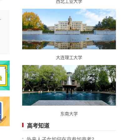
西北工业大学
线268！特控线592！
大连理工大学
东南大学
高考知道
外来人子女如何在京参加高考？