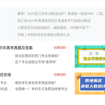
重磅！2025浙江高考分数线出炉！普通类一段线490！二段
浙江省2024年普通高校招生普通类平行投档分数线
公费师范生投档线飙升，编制面前，985都不香了?
河南二本院校排名及录取分数线汇总
历年高考真题及答案
往期回顾》
就业前景好的热门专业有哪些？
？
这个专业成就业市场“香饽饽”​
科目安排
往期回顾》
新专业
哪些学生具有高考保送资格？
ChatGPT爆火，高中生未来如何选专业？
全国唯一！本科生可免费加修微专业