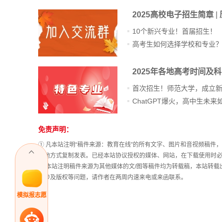
2025高校电子招生简章
|
10个新兴专业！首届招生！
高考生如何选择学校和专业
2025年各地高考时间及
首次招生！师范大学，成立
免责声明：
站
长
① 凡本站注明“稿件来源：教育在线”的所有文字、图片和音视频稿
统
其他方式复制发表。已经本站协议授权的媒体、网站，在下载使用时必
计
② 本站注明稿件来源为其他媒体的文/图等稿件均为转载稿，本站转
稿涉及版权等问题，请作者在两周内速来电或来函联系。
模拟报志愿