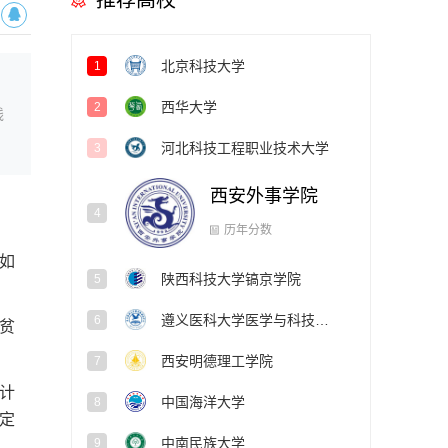
推荐高校
北京科技大学
1
西华大学
2
线
河北科技工程职业技术大学
3
西安外事学院
4
历年分数
如
陕西科技大学镐京学院
5
遵义医科大学医学与科技学院
6
贫
西安明德理工学院
7
项计
中国海洋大学
8
定
中南民族大学
9