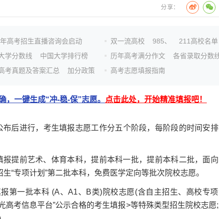
分享：
26年高考招生直播咨询会启动
双一流高校
985、
211高校名单
大学分数线
中国大学排行榜
历年高考满分作文
各省录取分数
高考真题及答案汇总
加分政策
高考志愿填报指南
，一键生成“冲-稳-保”志愿。
点击此处，开始精准填报吧！
公布后进行，考生填报志愿工作分五个阶段，每阶段的时间安排
0。填报提前艺术、体育本科，提前本科一批，提前本科二批，面向
招生“专项计划”第二批本科，免费医学定向等批次院校志愿。
填报第一批本科 (A、A1、B类)院校志愿(含自主招生、高校专
光高考信息平台”公示合格的考生填报>等特殊类型招生院校志愿;
)。