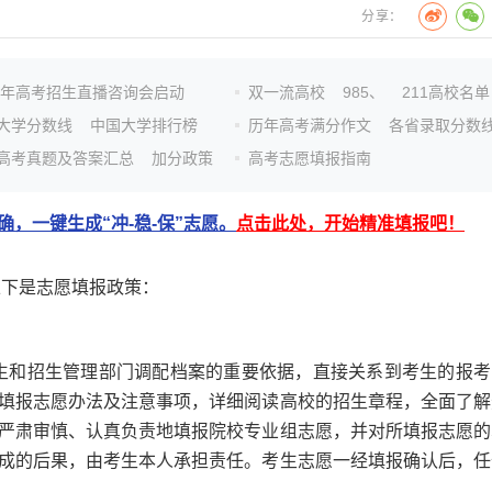
分享：
26年高考招生直播咨询会启动
双一流高校
985、
211高校名单
大学分数线
中国大学排行榜
历年高考满分作文
各省录取分数
高考真题及答案汇总
加分政策
高考志愿填报指南
，一键生成“冲-稳-保”志愿。
点击此处，开始精准填报吧！
下是志愿填报政策：
生和招生管理部门调配档案的重要依据，直接关系到考生的报考
填报志愿办法及注意事项，详细阅读高校的招生章程，全面了解
严肃审慎、认真负责地填报院校专业组志愿，并对所填报志愿的
成的后果，由考生本人承担责任。考生志愿一经填报确认后，任