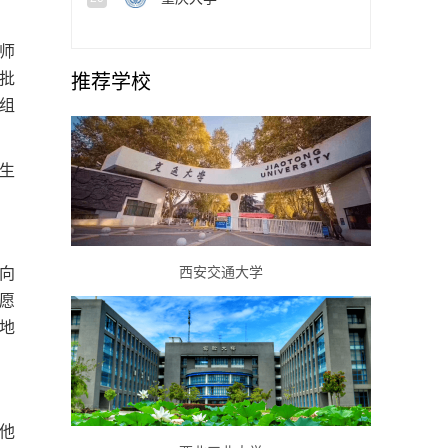
师
批
推荐学校
组
生
西安交通大学
向
愿
地
他