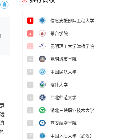
推荐高校
信息支援部队工程大学
1
茅台学院
2
线
昆明理工大学津桥学院
3
昆明城市学院
4
中国民航大学
5
喀什大学
6
西北师范大学
7
意
湖北三峡职业技术大学
8
选
真
西安航空学院
9
何
中国地质大学（武汉）
10