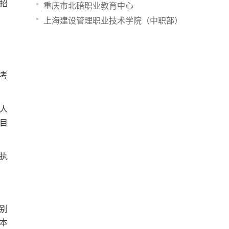
招
重庆市北碚职业教育中心
上海建设管理职业技术学院（中职部）
考
人
目
执
别
本