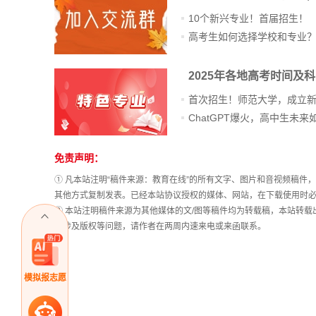
10个新兴专业！首届招生！
高考生如何选择学校和专业
2025年各地高考时间及
首次招生！师范大学，成立
免责声明：
站
长
① 凡本站注明“稿件来源：教育在线”的所有文字、图片和音视频稿
统
其他方式复制发表。已经本站协议授权的媒体、网站，在下载使用时必
计
② 本站注明稿件来源为其他媒体的文/图等稿件均为转载稿，本站转
稿涉及版权等问题，请作者在两周内速来电或来函联系。
模拟报志愿