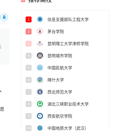
推荐高校
信息支援部队工程大学
1
茅台学院
2
昆明理工大学津桥学院
3
线
昆明城市学院
4
中国民航大学
5
喀什大学
6
类、
西北师范大学
7
湖北三峡职业技术大学
8
息
西安航空学院
9
中国地质大学（武汉）
10