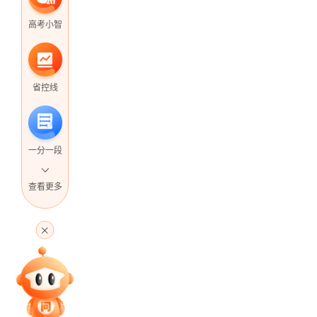
高考小智
省控线
一分一段
查看更多
高考直播
专家指导课