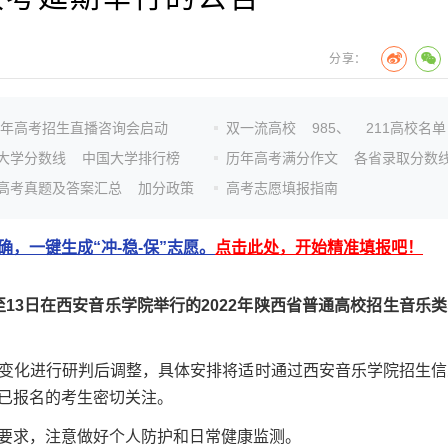
分享：
n
26年高考招生直播咨询会启动
双一流高校
985、
211高校名单
大学分数线
中国大学排行榜
历年高考满分作文
各省录取分数
高考真题及答案汇总
加分政策
高考志愿填报指南
，一键生成“冲-稳-保”志愿。
点击此处，开始精准填报吧！
日至13日在西安音乐学院举行的2022年陕西省普通高校招生音乐
化进行研判后调整，具体安排将适时通过西安音乐学院招生信
已报名的考生密切关注。
求，注意做好个人防护和日常健康监测。