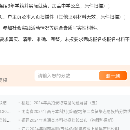
续3年学籍并实际就读，加盖中学公章，原件扫描）；
页、户主页及本人页扫描件（其他证明材料无效，原件扫描）；
、参加社会实践活动情况等综合素质写实性材料。
求真实、清晰、准确、完整。未按要求完成报名或报名材料不
天津艺术类、体育类及普通类提前高职（专科）批次录取结果查询入口：www.zhaokao.net
福建：2024年高招录取常见问题解答（五）
广西2024年高考本科普通批第四次征集志愿于8月2日18:30至8月3日9:00进行填报
湖南省2024年高考本科批(普通类)第二次征集志愿投档分数
湖南省2024年高考本科批(职高对口)第二次征集志愿投档线公布
福建2024年普通类本科批投档线公布（物理科目组）
江西2024年提前高职(专科)缺额院校网上征集志愿说明