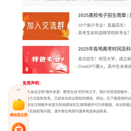
2025高校电子招生简章
|
10个新兴专业！首届招生！
高考生如何选择学校和专业
2025年各地高考时间及
首次招生！师范大学，成立
免责声明：
站
长
① 凡本站注明“稿件来源：教育在线”的所有文字、图片和音视频稿
统
其他方式复制发表。已经本站协议授权的媒体、网站，在下载使用时必
计
② 本站注明稿件来源为其他媒体的文/图等稿件均为转载稿，本站转
稿涉及版权等问题，请作者在两周内速来电或来函联系。
模拟报志愿