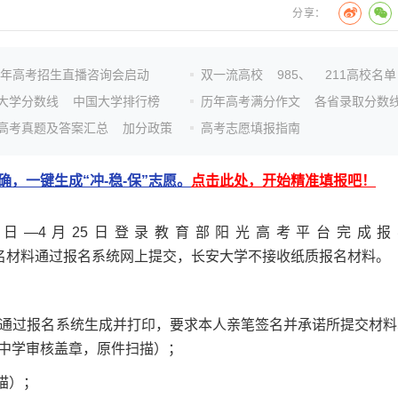
分享：
26年高考招生直播咨询会启动
双一流高校
985、
211高校名单
大学分数线
中国大学排行榜
历年高考满分作文
各省录取分数
高考真题及答案汇总
加分政策
高考志愿填报指南
，一键生成“冲-稳-保”志愿。
点击此处，开始精准填报吧！
—4月25日登录教育部阳光高考平台完成报
名材料通过报名系统网上提交，长安大学不接收纸质报名材料。
（通过报名系统生成并打印，要求本人亲笔签名并承诺所提交材料
中学审核盖章，原件扫描）；
描）；