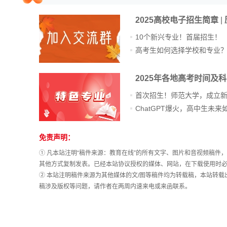
院校排行
2025高校电子招生简章
|
10个新兴专业！首届招生！
高考生如何选择学校和专业
高考作文
2025年各地高考时间及
首次招生！师范大学，成立
高考估分
免责声明：
站
长
高考真题
① 凡本站注明“稿件来源：教育在线”的所有文字、图片和音视频稿
统
其他方式复制发表。已经本站协议授权的媒体、网站，在下载使用时必
计
② 本站注明稿件来源为其他媒体的文/图等稿件均为转载稿，本站转
稿涉及版权等问题，请作者在两周内速来电或来函联系。