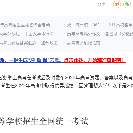
分享：
26年高考招生直播咨询会启动
双一流高校
985、
211高校名单
大学分数线
中国大学排行榜
历年高考满分作文
各省录取分数
高考真题及答案汇总
加分政策
高考志愿填报指南
，一键生成“冲-稳-保”志愿。
点击此处，开始精准填报吧！
线·掌上高考在考试后及时发布2023年高考试题、答案以及高考
生在2023年高考中取得优异成绩，圆梦理想大学！以下是202