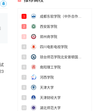
推荐高校
成都东软学院（中外合作办学项目）
1
西安医学院
2
线
郑州商学院
3
四川电影电视学院
4
琼台师范学院北安普顿国际学院
5
试
南阳理工学院
6
3
河西学院
7
天津大学
8
天津财经大学
9
湖北师范大学
10