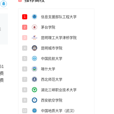
推荐高校
信息支援部队工程大学
1
茅台学院
2
线
昆明理工大学津桥学院
3
昆明城市学院
4
中国民航大学
5
1
喀什大学
6
费
西北师范大学
7
免费
湖北三峡职业技术大学
8
西安航空学院
9
中国地质大学（武汉）
10