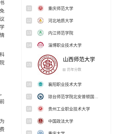
书
重庆师范大学
11
免
议
河北地质大学
12
学
内江师范学院
13
情
淄博职业技术大学
14
科
山西师范大学
15
院
襄阳职业技术大学
16
历年分数
，
琼台师范学院北安普顿国际学院
17
前
贵州工业职业技术大学
18
为
中国政法大学
19
公费
重庆大学
20