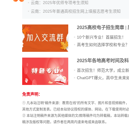
云南：2025年优师专项考生须知
院校排行
云南：2025年普通高校招生网上填报志愿考生须知
2025高校电子招生简章
|
高考作文
10个新兴专业！首届招生！
高考生如何选择学校和专业
2025年各地高考时间及
高考估分
首次招生！师范大学，成立
高考真题
免责声明：
站
长
① 凡本站注明“稿件来源：教育在线”的所有文字、图片和音视频稿
统
其他方式复制发表。已经本站协议授权的媒体、网站，在下载使用时必
计
② 本站注明稿件来源为其他媒体的文/图等稿件均为转载稿，本站转
稿涉及版权等问题，请作者在两周内速来电或来函联系。