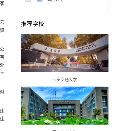
家
云
推荐学校
资
公
有
处
享
西安交通大学
时
违
违