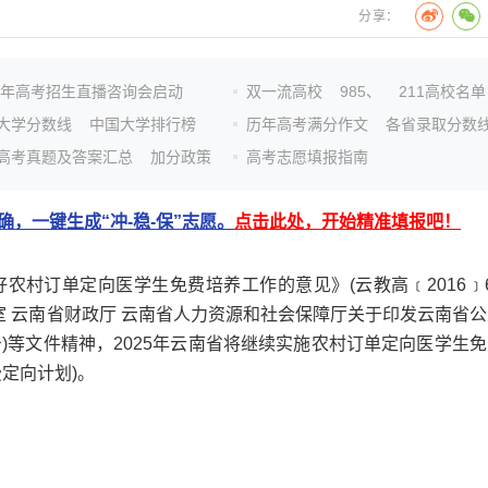
分享：
26年高考招生直播咨询会启动
双一流高校
985、
211高校名单
大学分数线
中国大学排行榜
历年高考满分作文
各省录取分数
高考真题及答案汇总
加分政策
高考志愿填报指南
，一键生成“冲-稳-保”志愿。
点击此处，开始精准填报吧！
订单定向医学生免费培养工作的意见》(云教高﹝2016﹞6
室 云南省财政厅 云南省人力资源和社会保障厅关于印发云南省公
号)等文件精神，2025年云南省将继续实施农村订单定向医学生
定向计划)。