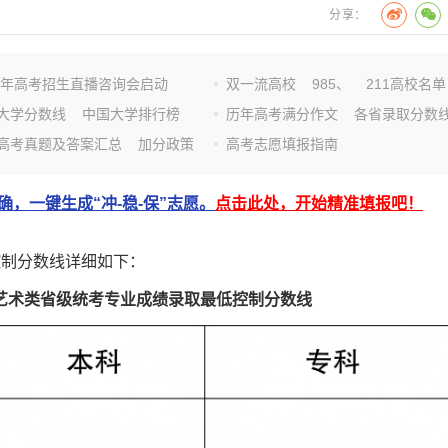
分享：
26年高考招生直播咨询会启动
双一流高校
985、
211高校名单
大学分数线
中国大学排行榜
历年高考满分作文
各省录取分数
高考真题及答案汇总
加分政策
高考志愿填报指南
，一键生成“冲-稳-保”志愿。
点击此处，开始精准填报吧！
制分数线详细如下：
生艺术类省级统考专业成绩录取最低控制分数线