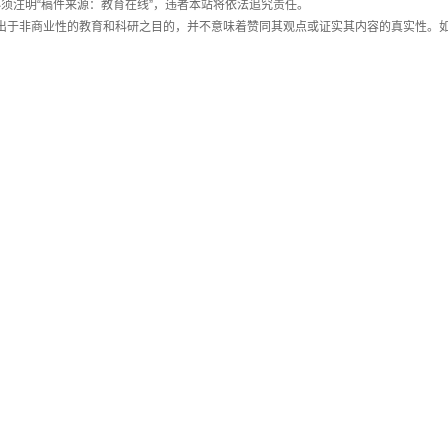
须注明“稿件来源：教育在线”，违者本站将依法追究责任。
载出于非商业性的教育和科研之目的，并不意味着赞同其观点或证实其内容的真实性。