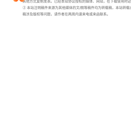
统
其他方式复制发表。已经本站协议授权的媒体、网站，在下载使用时必
计
② 本站注明稿件来源为其他媒体的文/图等稿件均为转载稿，本站转
院校排行
稿涉及版权等问题，请作者在两周内速来电或来函联系。
高考作文
高考估分
高考真题