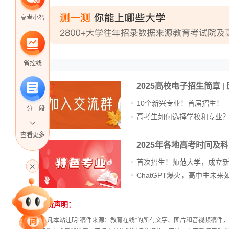
高考小智
省控线
2025高校电子招生简章
|
10个新兴专业！首届招生！
一分一段
高考生如何选择学校和专业
查看更多
2025年各地高考时间及
高考直播
首次招生！师范大学，成立
专家指导课
免责声明：
站
长
① 凡本站注明“稿件来源：教育在线”的所有文字、图片和音视频稿