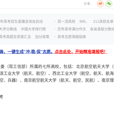
分享：
26年高考招生直播咨询会启动
双一流高校
985、
211高校名单
大学分数线
中国大学排行榜
历年高考满分作文
各省录取分数
高考真题及答案汇总
加分政策
高考志愿填报指南
，一键生成“冲-稳-保”志愿。
点击此处，开始精准填报吧！
委（现工信部）所属的七所高校，包括：北京航空航天大学（
滨工业大学（航天、航空）、西北工业大学（航空、航天、航海
空、兵器）、南京航空航天大学（航天、航空、民航）、南京理
考