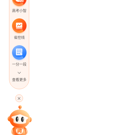
高考小智
省控线
一分一段
查看更多
高考直播
专家指导课