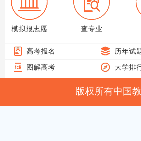
模拟报志愿
查专业
高考报名
历年试
图解高考
大学排
版权所有中国
站
站
站
长
长
长
统
统
统
计
计
计