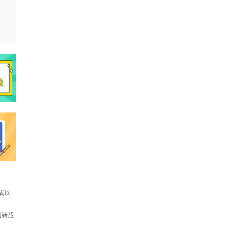
或以
如转载