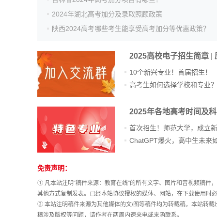
2024年湖北高考加分及录取照顾政策
陕西2024高考哪些考生能享受高考加分等优惠政策？
2025高校电子招生简章
|
10个新兴专业！首届招生！
高考生如何选择学校和专业
2025年各地高考时间及
首次招生！师范大学，成立
免责声明：
站
长
① 凡本站注明“稿件来源：教育在线”的所有文字、图片和音视频稿
统
其他方式复制发表。已经本站协议授权的媒体、网站，在下载使用时必
计
② 本站注明稿件来源为其他媒体的文/图等稿件均为转载稿，本站转
稿涉及版权等问题，请作者在两周内速来电或来函联系。