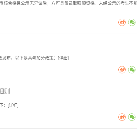
审核合格且公示无异议后，方可具备录取照顾资格。未经公示的考生不
办法发布，以下是高考加分政策：[
详细
]
细则
下：[
详细
]