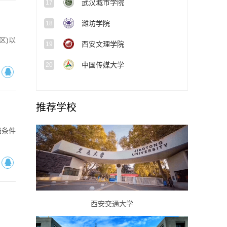
武汉城市学院
17
潍坊学院
18
区)以
西安文理学院
19
中国传媒大学
20
推荐学校
档条件
西安交通大学