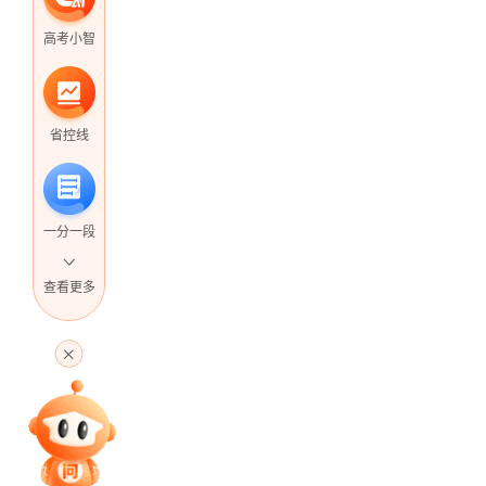
高考小智
省控线
一分一段
查看更多
高考直播
专家指导课