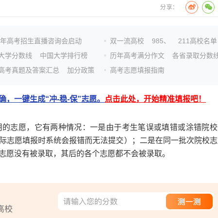
分享：
26年高考招生直播咨询会启动
双一流高校
985、
211高校名单
大学分数线
中国大学排行榜
历年高考满分作文
各省录取分数
高考真题及答案汇总
加分政策
高考志愿填报指南
，一键生成“冲-稳-保”志愿。
点击此处，开始精准填报吧！
的志愿，它有两种情况：一是由于考生笔误或填错或涂错院校
际志愿填报时系统会报错而无法提交）；二是在同一批次院校志
志愿没有被录取，其后的各个志愿都不会被录取。