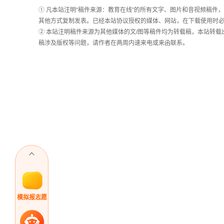
长
① 凡本站注明“稿件来源：教育在线”的所有文字、图片和音视频稿
统
其他方式复制发表。已经本站协议授权的媒体、网站，在下载使用时必
计
② 本站注明稿件来源为其他媒体的文/图等稿件均为转载稿，本站转
稿涉及版权等问题，请作者在两周内速来电或来函联系。
模拟报志愿