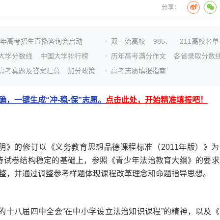
分享：
26年高考招生直播咨询会启动
双一流高校
985、
211高校名单
大学分数线
中国大学排行榜
历年高考满分作文
各省录取分数
高考真题及答案汇总
加分政策
高考志愿填报指南
，一键生成“冲-稳-保”志愿。
点击此处，开始精准填报吧！
》的修订以《义务教育思想品德课程标准（2011年版）》为
保持试卷结构稳定的基础上，参照《青少年法治教育大纲》的要求
整，并通过调整参考样题体现课程改革理念和命题指导思想。
十八届四中全会“在中小学设立法治知识课程”的精神，以及《