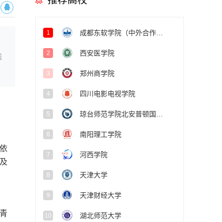
推荐高校
成都东软学院（中外合作办学项目）
1
西安医学院
2
线
郑州商学院
3
四川电影电视学院
4
琼台师范学院北安普顿国际学院
5
南阳理工学院
6
依
河西学院
7
及
天津大学
8
天津财经大学
9
青
湖北师范大学
10