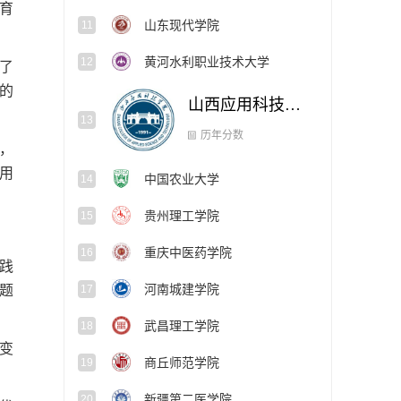
育
山东现代学院
11
黄河水利职业技术大学
12
了
的
山西应用科技学院
13
历年分数
，
用
中国农业大学
14
贵州理工学院
15
重庆中医药学院
16
践
河南城建学院
题
17
武昌理工学院
18
变
商丘师范学院
19
新疆第二医学院
20