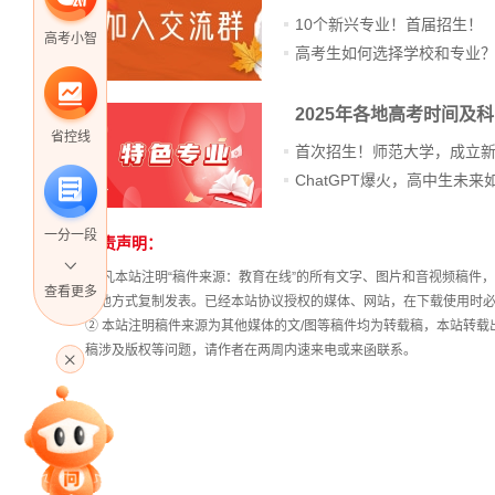
10个新兴专业！首届招生！
高考小智
高考生如何选择学校和专业
2025年各地高考时间及
省控线
首次招生！师范大学，成立
一分一段
免责声明：
站
长
① 凡本站注明“稿件来源：教育在线”的所有文字、图片和音视频稿
查看更多
统
其他方式复制发表。已经本站协议授权的媒体、网站，在下载使用时必
计
② 本站注明稿件来源为其他媒体的文/图等稿件均为转载稿，本站转
高考直播
稿涉及版权等问题，请作者在两周内速来电或来函联系。
专家指导课