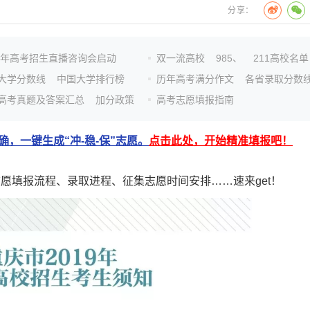
分享：
26年高考招生直播咨询会启动
双一流高校
985、
211高校名单
大学分数线
中国大学排行榜
历年高考满分作文
各省录取分数
高考真题及答案汇总
加分政策
高考志愿填报指南
，一键生成“冲-稳-保”志愿。
点击此处，开始精准填报吧！
愿填报流程、录取进程、征集志愿时间安排……速来get！