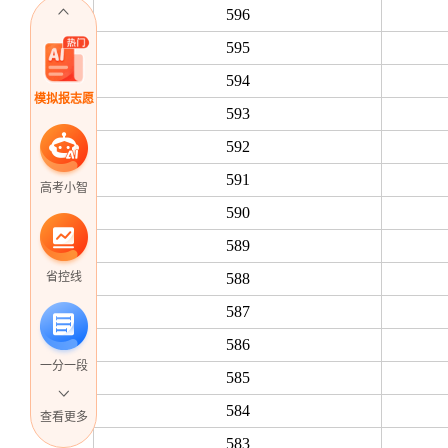
596
595
594
模拟报志愿
593
592
591
高考小智
590
589
省控线
588
587
586
一分一段
585
584
查看更多
583