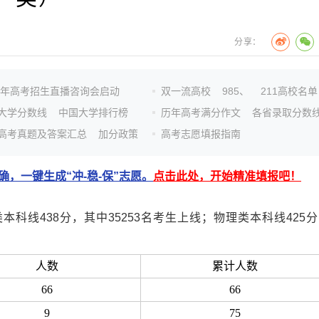
分享：
26年高考招生直播咨询会启动
双一流高校
985、
211高校名单
大学分数线
中国大学排行榜
历年高考满分作文
各省录取分数
高考真题及答案汇总
加分政策
高考志愿填报指南
，一键生成“冲-稳-保”志愿。
点击此处，开始精准填报吧！
线438分，其中35253名考生上线；物理类本科线425分
人数
累计人数
66
66
9
75