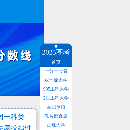
2025高考
首页
一分一段表
双一流大学
985工程大学
211工程大学
高职单招
同一科类
教育部直属
正规大学
志愿投档过