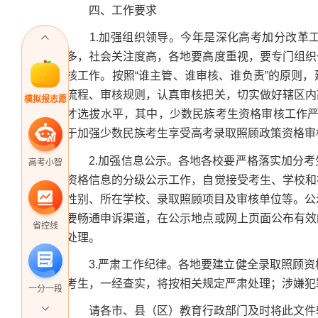
四、工作要求
1.加强组织领导。今年是深化高考加分改革工
多，社会关注度高，各地要高度重视，要专门组织
核工作。按照“谁主管、谁审核、谁负责”的原则
流程、审核规则，认真审核把关，切实做好辖区内
模拟报志愿
才选拔水平，其中，少数民族考生资格审核工作严
于加强少数民族考生享受高考录取照顾政策资格审核
2.加强信息公示。各地各校要严格落实加分考
高考小智
资格信息的分级公示工作，自觉接受考生、学校和
性别、所在学校、录取照顾项目及审核单位等。公
要畅通申诉渠道，在公示地点或网上页面公布有效
省控线
处理。
3.严肃工作纪律。各地要建立健全录取照顾资
考生，一经查实，将按相关规定严肃处理；涉嫌犯
一分一段
请各市、县（区）教育行政部门及时将此文件