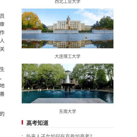
西北工业大学
员
审
作
人
关
大连理工大学
生
、
地
善
东南大学
的
高考知道
外来人子女如何在京参加高考？