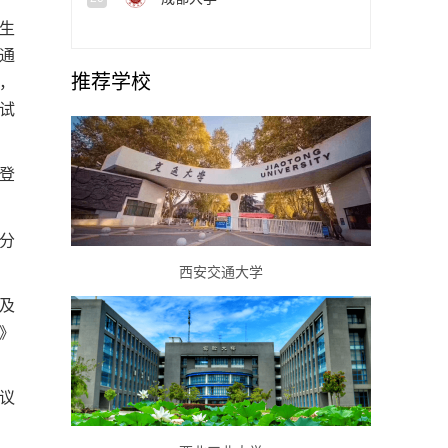
生
通
推荐学校
，
考试
登
分
西安交通大学
及
》
议