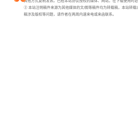
其他方式复制发表。已经本站协议授权的媒体、网站，在下载使用时必
计
② 本站注明稿件来源为其他媒体的文/图等稿件均为转载稿，本站转
院校排行
稿涉及版权等问题，请作者在两周内速来电或来函联系。
高考作文
高考估分
高考真题