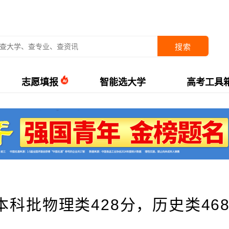
搜索
志愿填报
智能选大学
高考工具
本科批物理类428分，历史类46