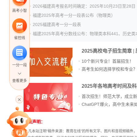
2026福建高考报名时间确定：2025年10月23日至28日
高考小智
福建2025年高考一分一段表公布（物理类）
2025福建高考一分一段表
省控线
2025高校电子招生简章
|
10个新兴专业！首届招生！
一分一段
高考生如何选择学校和专业
查看更多
2025年各地高考时间及
高考直播
首次招生！师范大学，成立
专家指导课
免责声明：
站
长
① 凡本站注明“稿件来源：教育在线”的所有文字、图片和音视频稿
统