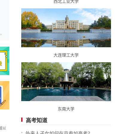
西北工业大学
理类441分，历史类450分
大连理工大学
东南大学
高考知道
或以
外来人子女如何在京参加高考？