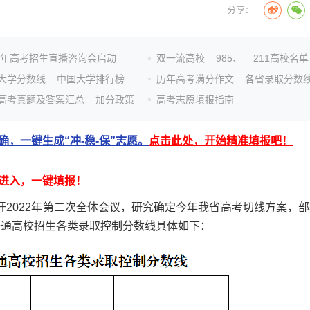
分享：
26年高考招生直播咨询会启动
双一流高校
985、
211高校名单
大学分数线
中国大学排行榜
历年高考满分作文
各省录取分数
高考真题及答案汇总
加分政策
高考志愿填报指南
，一键生成“冲-稳-保”志愿。
点击此处，开始精准填报吧！
进入，一键填报！
开2022年第二次全体会议，研究确定今年我省高考切线方案，部
普通高校招生各类录取控制分数线具体如下：