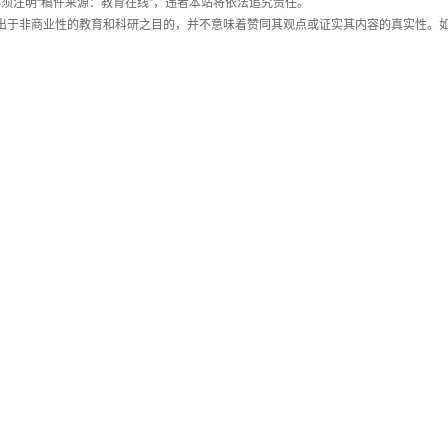
须注明“稿件来源：教育在线”，违者本站将依法追究责任。
载出于非商业性的教育和科研之目的，并不意味着赞同其观点或证实其内容的真实性。