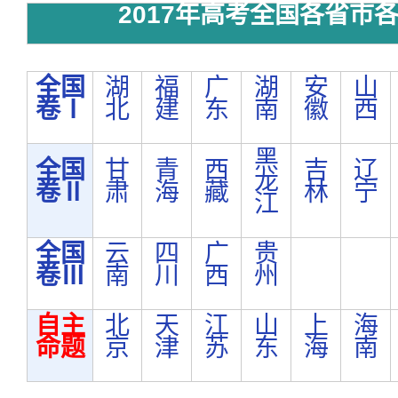
2017年高考全国各省市
全国
湖
福
广
湖
安
山
卷Ⅰ
北
建
东
南
徽
西
黑
全国
甘
青
西
吉
辽
龙
卷Ⅱ
肃
海
藏
林
宁
江
全国
云
四
广
贵
卷Ⅲ
南
川
西
州
自主
北
天
江
山
上
海
命题
京
津
苏
东
海
南