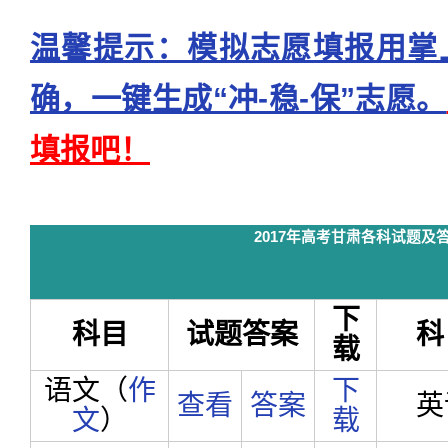
温馨提示：模拟志愿填报用掌
确，一键生成“冲-稳-保”志愿。
填报吧！
2017年高考甘肃各科试题及
下
科目
试题答案
科
载
语文（
作
下
查看
答案
英
文
）
载