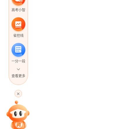
高考小智
省控线
一分一段
查看更多
高考直播
专家指导课