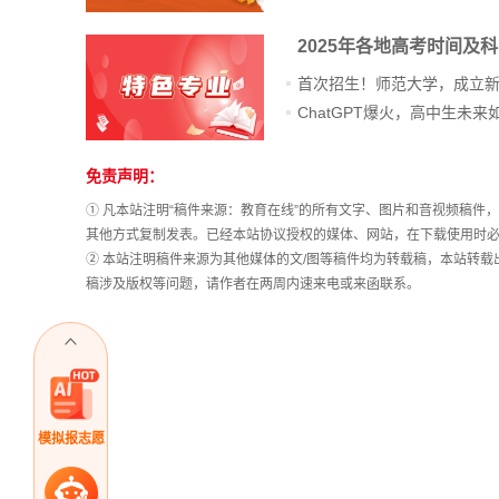
2025年各地高考时间及
首次招生！师范大学，成立
免责声明：
站
长
① 凡本站注明“稿件来源：教育在线”的所有文字、图片和音视频稿
统
其他方式复制发表。已经本站协议授权的媒体、网站，在下载使用时必
计
② 本站注明稿件来源为其他媒体的文/图等稿件均为转载稿，本站转
稿涉及版权等问题，请作者在两周内速来电或来函联系。
模拟报志愿