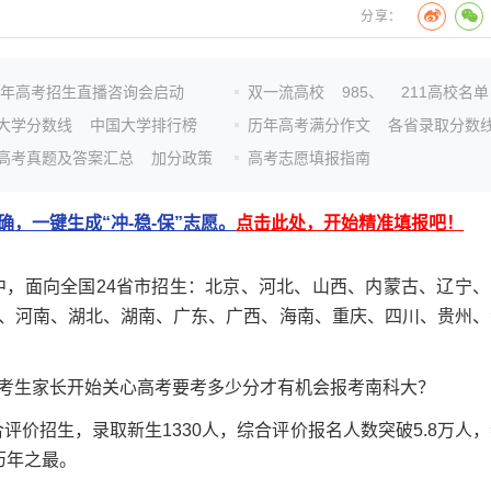
分享：
26年高考招生直播咨询会启动
双一流高校
985、
211高校名单
大学分数线
中国大学排行榜
历年高考满分作文
各省录取分数
高考真题及答案汇总
加分政策
高考志愿填报指南
，一键生成“冲-稳-保”志愿。
点击此处，开始精准填报吧！
，面向全国24省市招生：北京、河北、山西、内蒙古、辽宁、
、河南、湖北、湖南、广东、广西、海南、重庆、四川、贵州、
生家长开始关心高考要考多少分才有机会报考南科大？
评价招生，录取新生1330人，综合评价报名人数突破5.8万人
历年之最。