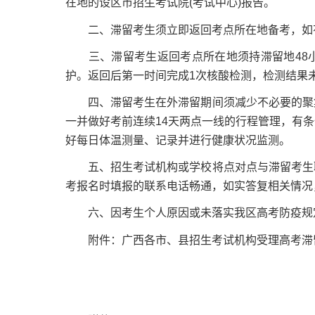
在地的设区市招生考试院(考试中心)报告。
二、滞留考生须立即返回考点所在地备考，如
三、滞留考生返回考点所在地须持滞留地48小
护。返回后第一时间完成1次核酸检测，检测结果
四、滞留考生在外滞留期间须减少不必要的聚集
一并做好考前连续14天两点一线的行程管理，有
好每日体温测量、记录并进行健康状况监测。
五、招生考试机构或学校将点对点与滞留考生联
考报名时填报的联系电话畅通，如实答复相关情况
六、因考生个人原因或未落实我区高考防疫规定
附件：广西各市、县招生考试机构受理高考滞