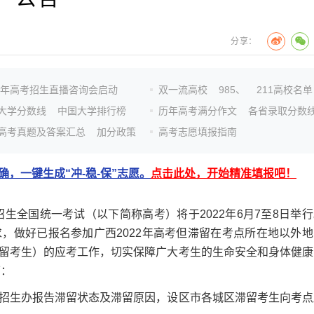
分享：
26年高考招生直播咨询会启动
双一流高校
985、
211高校名单
大学分数线
中国大学排行榜
历年高考满分作文
各省录取分数
高考真题及答案汇总
加分政策
高考志愿填报指南
，一键生成“冲-稳-保”志愿。
点击此处，开始精准填报吧！
全国统一考试（以下简称高考）将于2022年6月7至8日举行
，做好已报名参加广西2022年高考但滞留在考点所在地以外地
留考生）的应考工作，切实保障广大考生的生命安全和身体健康
下：
生办报告滞留状态及滞留原因，设区市各城区滞留考生向考点