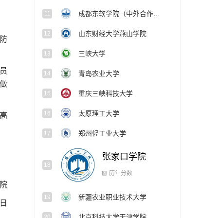
成都东软学院（中外合作办学项目）
11
山东财经大学燕山学院
12
防
三峡大学
13
员
青岛农业大学
14
做
重庆三峡科技大学
15
太原理工大学
16
高
郑州轻工业大学
17
张家口学院
18
新疆农业职业技术大学
院
19
历年分数
5日
北京科技大学天津学院
20