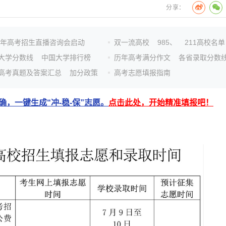
分享：
26年高考招生直播咨询会启动
双一流高校
985、
211高校名单
大学分数线
中国大学排行榜
历年高考满分作文
各省录取分数
高考真题及答案汇总
加分政策
高考志愿填报指南
，一键生成“冲-稳-保”志愿。
点击此处，开始精准填报吧！