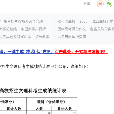
分享：
26年高考招生直播咨询会启动
双一流高校
985、
211高校名单
大学分数线
中国大学排行榜
历年高考满分作文
各省录取分数
高考真题及答案汇总
加分政策
高考志愿填报指南
，一键生成“冲-稳-保”志愿。
点击此处，开始精准填报吧！
高校招生文理科考生成绩统计表已经公布，详细如下：