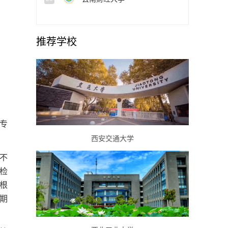
推荐学校
专
西安交通大学
不
检
根
期