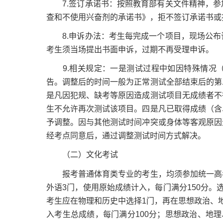
7.签订承诺书：按照教育部有关文件精神，参
查和不使用兴奋剂的承诺书》，拒不签订承诺书或
8.申诉办法：考生每完成一个项目，现场公布
考生须当场提出书面申诉，过期不再受理申诉。
9.相关规定：一是测试过程中如因特殊情况（
告。调整后的时间一般为正常测试全部结束后的第
是凡因犯规、缺考等原因造成测试项目无成绩者不
生不允许再次测试该项目。四是凡已取得成绩（含
予调整。因与其他测试时间冲突或身体等客观原因
经考点同意后，通过调整测试时间方式解决。
（二）文化考试
报考普通体育类专业的考生，均须参加统一高考
外语3门，使用原始成绩计入，每门满分150分。
考生应在物理和历史中选择1门，再在思想政治、
入考生总成绩，每门满分100分；思想政治、地理