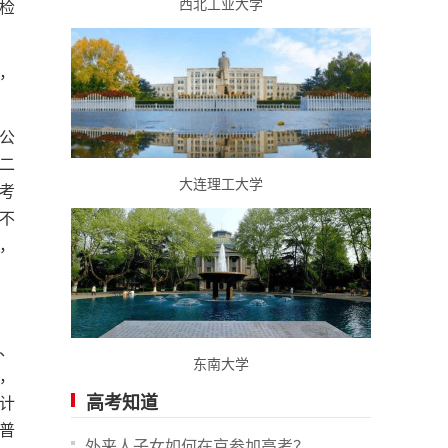
西北工业大学
检
，
公
二
大连理工大学
考
不
，
、
东南大学
，
高考知道
计
普
外来人子女如何在京参加高考？