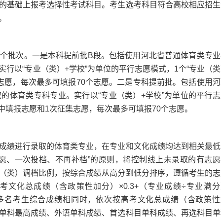
的基础上报考选择性考试科目。考生选考科目符合高校相应招生
。
批次。一是本科提前批B段。包括使用河北省普通体育类专业
行以“专业（类）+学校”为单位的平行志愿模式，1个“专业（类
集志愿，每次最多可填报70个志愿。二是专科提前批。包括使用河
的体育类专科专业。实行以“专业（类）+学校”为单位的平行志
集中填报志愿和1次征集志愿，每次最多可填报70个志愿。
绩进行录取的体育类专业，在专业和文化成绩均达到相关最低
愿、一次投档、不再补档”的原则，将控制线上未录取的有志愿
（类）调档比例，按综合成绩从高分到低分排序，遵循考生的志
文化总成绩（含政策性加分）×0.3+（专业成绩÷专业满分
遇到多名考生综合成绩相同时，依次按高考文化总成绩（含政策性
单科最高成绩、外语单科成绩、首选科目单科成绩、再选科目单