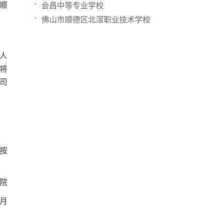
顺
会昌中等专业学校
佛山市顺德区北滘职业技术学校
人
将
司
按
院
0月