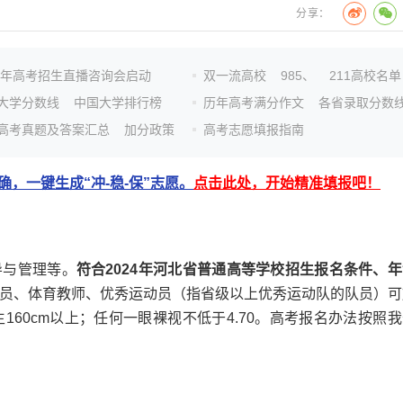
分享：
26年高考招生直播咨询会启动
双一流高校
985、
211高校名单
大学分数线
中国大学排行榜
历年高考满分作文
各省录取分数
高考真题及答案汇总
加分政策
高考志愿填报指南
，一键生成“冲-稳-保”志愿。
点击此处，开始精准填报吧！
与管理等。
符合2024年河北省普通高等学校招生报名条件、年
员、体育教师、优秀运动员（指省级以上优秀运动队的队员）可
生160cm以上；任何一眼裸视不低于4.70。高考报名办法按照