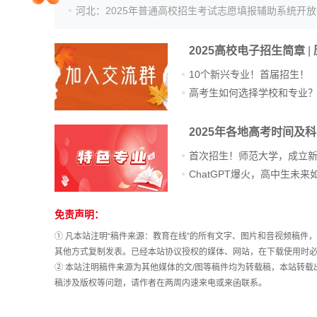
院校排行
2025高校电子招生简章
|
10个新兴专业！首届招生！
高考作文
高考生如何选择学校和专业
2025年各地高考时间及
高考估分
首次招生！师范大学，成立
高考真题
免责声明：
站
长
① 凡本站注明“稿件来源：教育在线”的所有文字、图片和音视频稿
统
其他方式复制发表。已经本站协议授权的媒体、网站，在下载使用时必
计
② 本站注明稿件来源为其他媒体的文/图等稿件均为转载稿，本站转
稿涉及版权等问题，请作者在两周内速来电或来函联系。