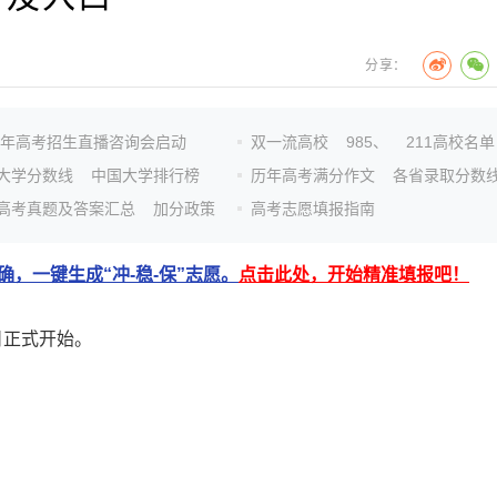
分享：
26年高考招生直播咨询会启动
双一流高校
985、
211高校名单
大学分数线
中国大学排行榜
历年高考满分作文
各省录取分数
高考真题及答案汇总
加分政策
高考志愿填报指南
，一键生成“冲-稳-保”志愿。
点击此处，开始精准填报吧！
日正式开始。