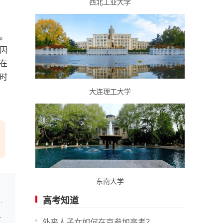
西北工业大学
。
因
在
时
大连理工大学
东南大学
高考知道
史类477分，物理类459分
、物理类本科批459分
外来人子女如何在京参加高考？