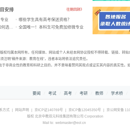
科目安排
往期回顾》
新专业
哪些学生具有高考保送资格？
ChatGPT爆火，高中生未来如何选专业？
全国唯一！本科生可免费加修微专业
件，版权均属本网所有，任何媒体、网站或个人未经本网协议授权不得转载、链接、转贴
须注明“稿件来源：教育在线”，违者本站将依法追究责任。
载出于非商业性的教育和科研之目的，并不意味着赞同其观点或证实其内容的真实性。
要闻
考试
高考
考研
教师
学术桥
系方式
|
网站声明
|
京ICP证140769号
|
京ICP备12045350号
|
京公网安备 110
版权 北京中教双元科技集团有限公司 Corporation
Mail to:
webmaster@eol.cn