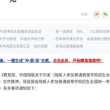
分享：
26年高考招生直播咨询会启动
双一流高校
985、
211高校名单
大学分数线
中国大学排行榜
历年高考满分作文
各省录取分数
高考真题及答案汇总
加分政策
高考志愿填报指南
，一键生成“冲-稳-保”志愿。
点击此处，开始精准填报吧！
教育部、中国残联关于印发〈残疾人参加普通高等学校招生全
号）文件精神，现就我省残疾人参加普通高等学校招生全国统一考
）有关事项通知如下：