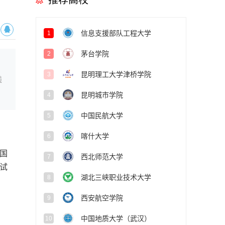
推荐高校
信息支援部队工程大学
1
茅台学院
2
昆明理工大学津桥学院
3
线
昆明城市学院
4
中国民航大学
5
喀什大学
6
国
西北师范大学
7
试
湖北三峡职业技术大学
8
西安航空学院
9
中国地质大学（武汉）
10