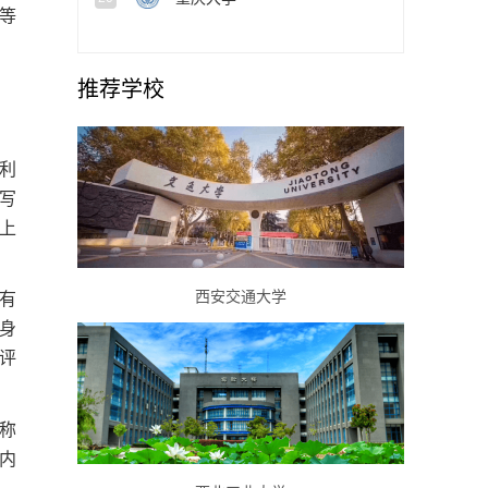
等
推荐学校
利
写
上
西安交通大学
有
身
评
称
内