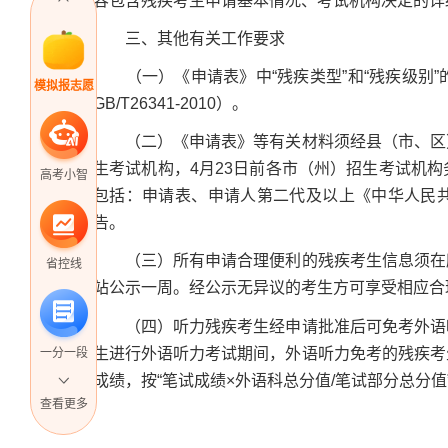
容包含残疾考生申请基本情况、考试机构决定的详
三、其他有关工作要求
（一）《申请表》中“残疾类型”和“残疾级别”
模拟报志愿
GB/T26341-2010）。
（二）《申请表》等有关材料须经县（市、区）
生考试机构，4月23日前各市（州）招生考试机
高考小智
包括：申请表、申请人第二代及以上《中华人民
告。
（三）所有申请合理便利的残疾考生信息须在所
省控线
站公示一周。经公示无异议的考生方可享受相应合
（四）听力残疾考生经申请批准后可免考外语听
生进行外语听力考试期间，外语听力免考的残疾考
一分一段
成绩，按“笔试成绩×外语科总分值/笔试部分总分值
查看更多
高考直播