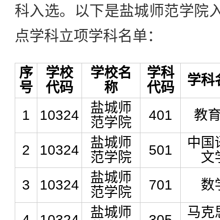
科入选。以下是盐城师范学院入
点学科立项学科名单：
序
学校
学校名
学科
学科
号
代码
称
代码
盐城师
1
10324
401
教
范学院
盐城师
中国
2
10324
501
范学院
文
盐城师
3
10324
701
数
范学院
盐城师
马克
4
10324
305