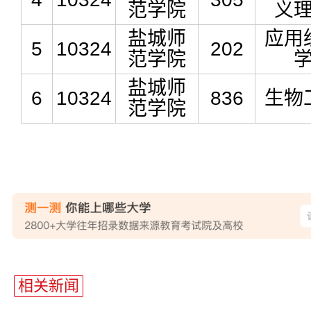
范学院
义
盐城师
应用
5
10324
202
范学院
盐城师
6
10324
836
生物
范学院
站
长
相关新闻
统