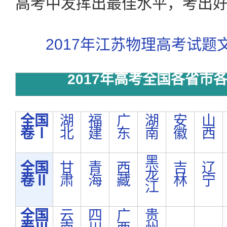
高考中发挥出最佳水平，考出好
2017年江苏物理高考试题
2017年高考全国各省市
全国
湖
福
广
湖
安
山
卷Ⅰ
北
建
东
南
徽
西
黑
全国
甘
青
西
吉
辽
龙
卷Ⅱ
肃
海
藏
林
宁
江
全国
云
四
广
贵