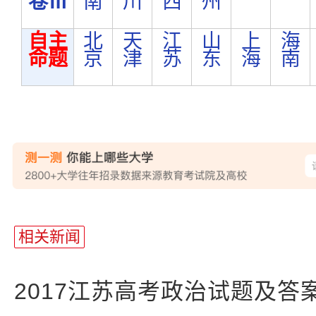
卷Ⅲ
南
川
西
州
自主
北
天
江
山
上
海
命题
京
津
苏
东
海
南
站
长
相关新闻
统
计
2017江苏高考政治试题及答