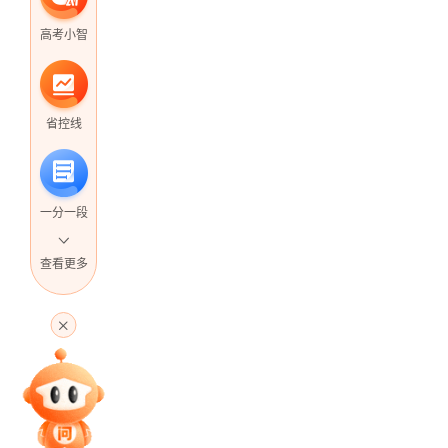
高考小智
省控线
一分一段
查看更多
高考直播
专家指导课