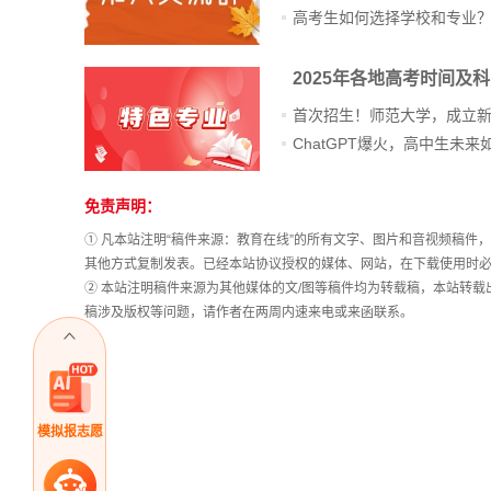
高考生如何选择学校和专业
2025年各地高考时间及
首次招生！师范大学，成立
免责声明：
站
长
① 凡本站注明“稿件来源：教育在线”的所有文字、图片和音视频稿
统
其他方式复制发表。已经本站协议授权的媒体、网站，在下载使用时必
计
② 本站注明稿件来源为其他媒体的文/图等稿件均为转载稿，本站转
稿涉及版权等问题，请作者在两周内速来电或来函联系。
模拟报志愿