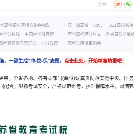
分享：
26年高考招生直播咨询会启动
双一流高校
985、
211高校名单
大学分数线
中国大学排行榜
历年高考满分作文
各省录取分数
高考真题及答案汇总
加分政策
高考志愿填报指南
，一键生成“冲-稳-保”志愿。
点击此处，开始精准填报吧！
顺利结束。全省各地、各有关部门(单位)认真贯彻落实党中央、国
同配合，狠抓考试安全，严格规范组考，提升保障水平，圆满完