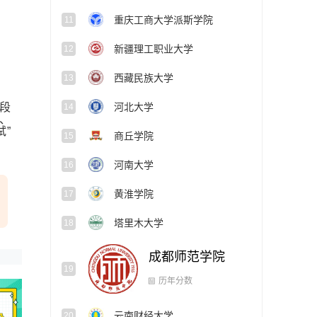
重庆工商大学派斯学院
11
新疆理工职业大学
12
西藏民族大学
13
段
河北大学
14
、
”
商丘学院
15
河南大学
16
黄淮学院
17
塔里木大学
18
成都师范学院
19
云南财经大学
20
历年分数