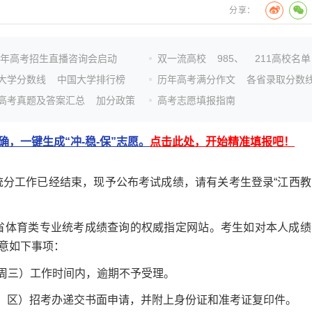
分享：
26年高考招生直播咨询会启动
双一流高校
985、
211高校名单
大学分数线
中国大学排行榜
历年高考满分作文
各省录取分数
高考真题及答案汇总
加分政策
高考志愿填报指南
，一键生成“冲-稳-保”志愿。
点击此处，开始精准填报吧！
分工作已经结束，现予公布考试成绩，请有关考生登录“江西教
省体育类专业统考成绩查询的权威指定网站。考生如对本人成绩
意如下事项：
至周三）工作时间内，逾期不予受理。
、区）招考办递交书面申请，并附上身份证和准考证复印件。