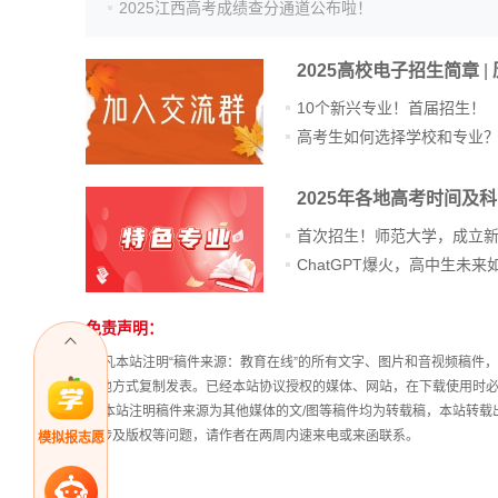
2025江西高考成绩查分通道公布啦！
2025高校电子招生简章
|
10个新兴专业！首届招生！
高考生如何选择学校和专业
2025年各地高考时间及
首次招生！师范大学，成立
免责声明：
站
长
① 凡本站注明“稿件来源：教育在线”的所有文字、图片和音视频稿
统
其他方式复制发表。已经本站协议授权的媒体、网站，在下载使用时必
计
② 本站注明稿件来源为其他媒体的文/图等稿件均为转载稿，本站转
稿涉及版权等问题，请作者在两周内速来电或来函联系。
模拟报志愿