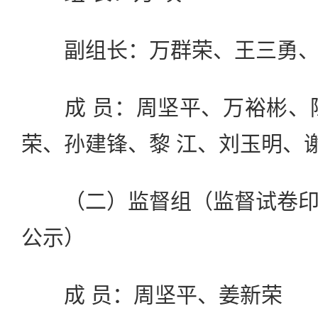
副组长：万群荣、王三勇、涂
成 员：周坚平、万裕彬、陈
荣、孙建锋、黎 江、刘玉明、谢
（二）监督组（监督试卷印
公示）
成 员：周坚平、姜新荣