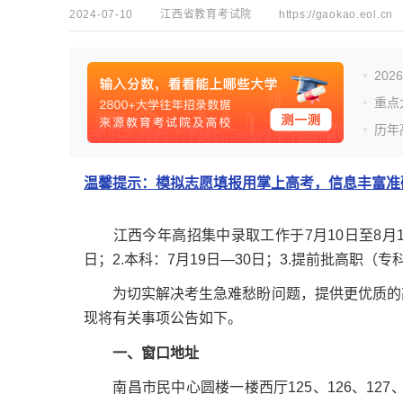
2024-07-10
江西省教育考试院
https://gaokao.eol.cn
20
重点
历年
温馨提示：模拟志愿填报用掌上高考，信息丰富准确
江西今年高招集中录取工作于7月10日至8月11
日；2.本科：7月19日—30日；3.提前批高职（专
为切实解决考生急难愁盼问题，提供更优质的高
现将有关事项公告如下。
一、窗口地址
南昌市民中心圆楼一楼西厅125、126、127