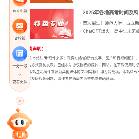
高考小智
2025年各地高考时间及
首次招生！师范大学，成立
省控线
免责声明：
站
长
① 凡本站注明“稿件来源：教育在线”的所有文字、图片和音视频稿
统
其他方式复制发表。已经本站协议授权的媒体、网站，在下载使用时必
一分一段
计
② 本站注明稿件来源为其他媒体的文/图等稿件均为转载稿，本站转
稿涉及版权等问题，请作者在两周内速来电或来函联系。
查看更多
高考直播
专家指导课