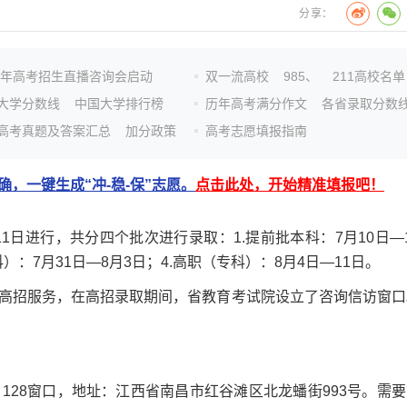
分享：
26年高考招生直播咨询会启动
双一流高校
985、
211高校名单
大学分数线
中国大学排行榜
历年高考满分作文
各省录取分数
高考真题及答案汇总
加分政策
高考志愿填报指南
，一键生成“冲-稳-保”志愿。
点击此处，开始精准填报吧！
日进行，共分四个批次进行录取：1.提前批本科：7月10日—1
科）：7月31日—8月3日；4.高职（专科）：8月4日—11日。
招服务，在高招录取期间，省教育考试院设立了咨询信访窗口
、128窗口，地址：江西省南昌市红谷滩区北龙蟠街993号。需