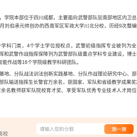
学院本部位于四川成都，主要面向武警部队驻南部地区内卫总
2月刘伯承元帅创办的西南军区军政大学川北分校，历经9次整编
学科门类，4个学士学位授权点，武警初级指挥专业被列为全
队指挥和武警作战指挥保障列为武警部队级重点学科专业建设，博士
智能作战等16个学院级教学科研团队。
地、分队战法训法创新实践基地、分队作战理论研究中心、部
部队输送指挥生长警官万余名，获国家、军队和省级教学成果奖2
，百余名教师获军队院校育才奖、享受军队优秀专业技术人才岗位