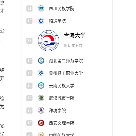
息
四川民族学院
11
才
昭通学院
12
公
青海大学
13
，
湖北第二师范学院
14
历年分数
络
贵州轻工职业大学
15
养
云南民族大学
16
武汉城市学院
绘
17
为
潍坊学院
18
西安文理学院
19
0
学
中国传媒大学
20