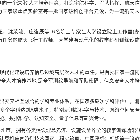
导向一个深化”人才培养理念，打造宇航科学、军队指挥、航天信
聚力国家级重点实验室等一批国家级科创平台建设，为一流航天人
沈荣骏、庄逢辰等16名院士专家在大学设立院士工作室(办
行任务的航天飞行工程师。大学建有现代化的教学科研训练设施
代化建设培养信息领域高层次人才的重任，是首批国家一流网
全人才培养基地;是全军测绘导航和军队密码、信息安全人才培
沿交叉相互融合的学科专业体系，在国家多轮次学科评估中，测
多个学科达到A类水平，特别是测绘科学与技术、网络空间安全
能、数据科学、认知安全、量子信息等新兴专业。
州市，拥有各类建设理念先进、设施设备齐全的教学训练场馆40
计算机病毒防御技术国家工程实验室、中国遥感定标场等一流教