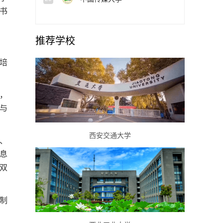
书
推荐学校
培
，
与
西安交通大学
、
息
“双
制