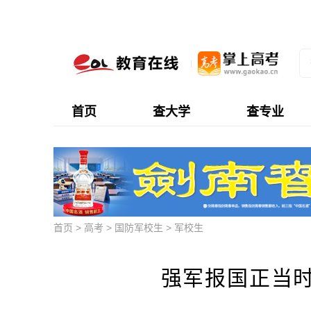
首页
查大学
查专业
首页
>
高考
>
国防军校生
>
军校生
强军报国正当