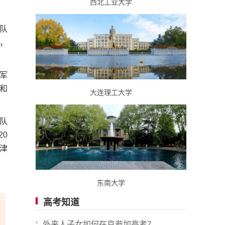
西北工业大学
队
，
军
和
大连理工大学
队
0
津
东南大学
高考知道
外来人子女如何在京参加高考？