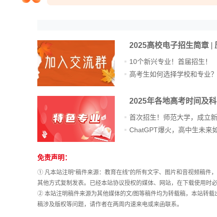
院校排行
2025高校电子招生简章
|
高考作文
10个新兴专业！首届招生！
高考生如何选择学校和专业
2025年各地高考时间及
高考估分
首次招生！师范大学，成立
高考真题
免责声明：
站
长
① 凡本站注明“稿件来源：教育在线”的所有文字、图片和音视频稿
统
其他方式复制发表。已经本站协议授权的媒体、网站，在下载使用时必
计
② 本站注明稿件来源为其他媒体的文/图等稿件均为转载稿，本站转
稿涉及版权等问题，请作者在两周内速来电或来函联系。