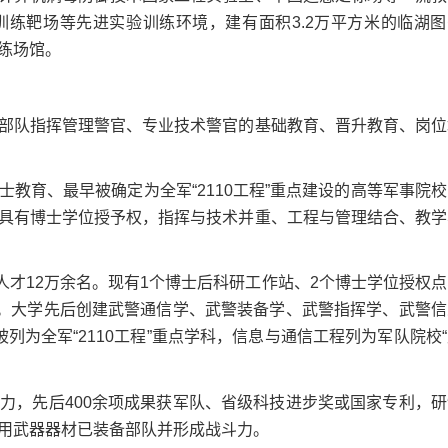
练靶场等先进实验训练环境，建有面积3.2万平方米的临湖图
练场馆。
队指挥管理警官、专业技术警官的基础教育、晋升教育、岗位
育、最早被确定为全军“2110工程”重点建设的高等军事院校
具有博士学位授予权，指挥与技术并重、工程与管理结合、教学
才12万余名。现有1个博士后科研工作站、2个博士学位授权点
业。大学先后创建武警通信学、武警装备学、武警指挥学、武警信
列为全军“2110工程”重点学科，信息与通信工程列为军队院校
，先后400余项成果获军队、省级科技进步奖或国家专利，研
用武器器材已装备部队并形成战斗力。