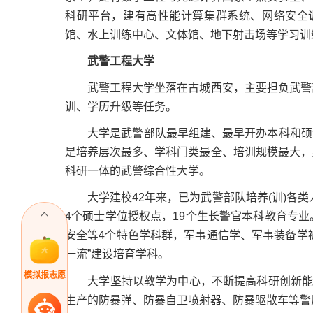
科研平台，建有高性能计算集群系统、网络安全训
馆、水上训练中心、文体馆、地下射击场等学习训
武警工程大学
武警工程大学坐落在古城西安，主要担负武警部
训、学历升级等任务。
大学是武警部队最早组建、最早开办本科和硕士教
是培养层次最多、学科门类最全、培训规模最大，
科研一体的武警综合性大学。
大学建校42年来，已为武警部队培养(训)各类人
4个硕士学位授权点，19个生长警官本科教育专
安全等4个特色学科群，军事通信学、军事装备学被
一流”建设培育学科。
模拟报志愿
大学坚持以教学为中心，不断提高科研创新能力
生产的防暴弹、防暴自卫喷射器、防暴驱散车等警