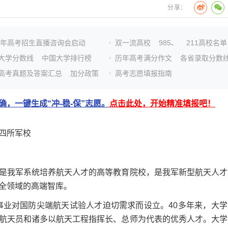
分享：
26年高考招生直播咨询会启动
双一流高校
985、
211高校名单
大学分数线
中国大学排行榜
历年高考满分作文
各省录取分数
高考真题及答案汇总
加分政策
高考志愿填报指南
，一键生成“冲-稳-保”志愿。
点击此处，开始精准填报吧！
四所军校
我军系统培养航天人才的高等教育院校，是我军新型航天人才
全领域的高端智库。
事业对国防尖端航天试验人才迫切需求而设立。40多年来，大学
航天员和诸多以航天工程指挥长、总师为代表的优秀人才。大学