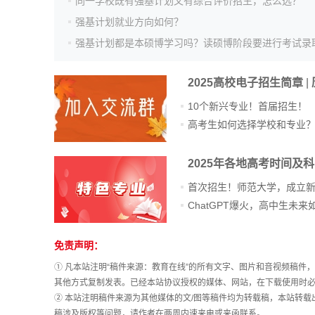
同一学校既有强基计划又有综合评价招生，怎么选？
强基计划就业方向如何？
高考估分
强基计划都是本硕博学习吗？读硕博阶段要进行考试录
2025高校电子招生简章
|
高考真题
10个新兴专业！首届招生！
高考生如何选择学校和专业
2025年各地高考时间及
首次招生！师范大学，成立
免责声明：
站
长
① 凡本站注明“稿件来源：教育在线”的所有文字、图片和音视频稿
统
其他方式复制发表。已经本站协议授权的媒体、网站，在下载使用时必
计
② 本站注明稿件来源为其他媒体的文/图等稿件均为转载稿，本站转
稿涉及版权等问题，请作者在两周内速来电或来函联系。