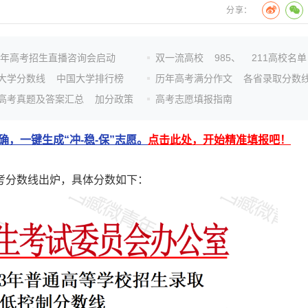
分享：
26年高考招生直播咨询会启动
双一流高校
985、
211高校名单
大学分数线
中国大学排行榜
历年高考满分作文
各省录取分数
高考真题及答案汇总
加分政策
高考志愿填报指南
，一键生成“冲-稳-保”志愿。
点击此处，开始精准填报吧！
高考分数线出炉，具体分数如下：