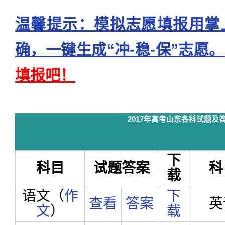
温馨提示：模拟志愿填报用掌
确，一键生成“冲-稳-保”志愿。
填报吧！
2017年高考山东各科试题及
下
科目
试题答案
科
载
语文（
作
下
查看
答案
英
文
）
载