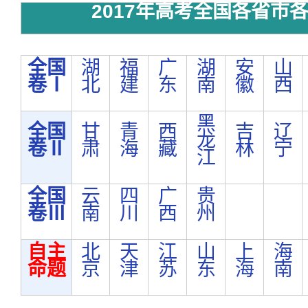
2017年高考全国各省市
全国
湖
福
广
湖
安
山
卷Ⅰ
北
建
东
南
徽
西
黑
全国
甘
青
西
吉
辽
龙
卷Ⅱ
肃
海
藏
林
宁
江
全国
云
四
广
贵
卷Ⅲ
南
川
西
州
自主
北
天
江
山
上
海
命题
京
津
苏
东
海
南