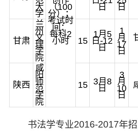
范
创作
日-21
25
大
（100
日
日
学
分）；
考试时
兰
间：
州
1
每科2
1月5
文
月
甘肃
小时
15
日-12
理
17
日
学
日
院
咸
阳
3
师
3月8
月
陕西
15
范
日
10
学
日
院
书法学专业2016-2017年