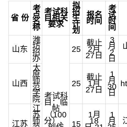
拟
考
考
考试科
招
点
报名
试
省 份
目相关
生
名
时间
时
要求
计
称
间
划
潍
3
截止
坊
月
山东
25
2月
招
2
27日
办
日
太
原
1
截止
师
月
山西
25
1月
ht
范
30
27日
学
日
考试科
院
目：临
江
帖
苏
（100
1月
1
师
分）、
18
月
江苏
15