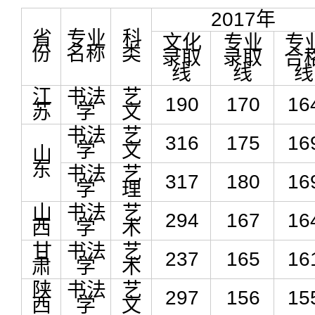
2017年
省
专业
科
文化
专业
专
份
名称
类
录取
录取
合
线
线
线
江
书法
艺
190
170
16
苏
学
文
书法
艺
316
175
16
学
文
山
东
书法
艺
317
180
16
学
理
山
书法
艺
294
167
16
西
学
术
甘
书法
艺
237
165
16
肃
学
术
陕
书法
艺
297
156
15
西
学
文