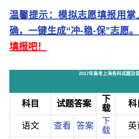
温馨提示：模拟志愿填报用掌
确，一键生成“冲-稳-保”志愿。
填报吧！
2017年高考上海各科试题及
下
科目
试题答案
科
载
下
语文
查看
答案
英
载