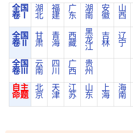
全国
湖
福
广
湖
安
山
卷Ⅰ
北
建
东
南
徽
西
黑
全国
甘
青
西
吉
辽
龙
卷Ⅱ
肃
海
藏
林
宁
江
全国
云
四
广
贵
卷Ⅲ
南
川
西
州
自主
北
天
江
山
上
海
命题
京
津
苏
东
海
南