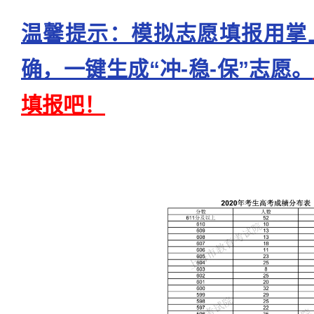
温馨提示：模拟志愿填报用掌
确，一键生成“冲-稳-保”志愿。
填报吧！