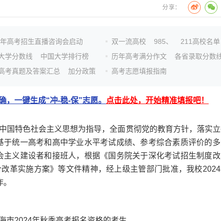
分享：
26年高考招生直播咨询会启动
双一流高校
985、
211高校名单
大学分数线
中国大学排行榜
历年高考满分作文
各省录取分数
高考真题及答案汇总
加分政策
高考志愿填报指南
，一键生成“冲-稳-保”志愿。
点击此处，开始精准填报吧！
国特色社会主义思想为指导，全面贯彻党的教育方针，落实立
基于统一高考和高中学业水平考试成绩、参考综合素质评价的多
会主义建设者和接班人，根据《国务院关于深化考试招生制度改
改革实施方案》等文件精神，经上级主管部门批准，我校2024
作。
2024年秋季高考报名资格的考生。