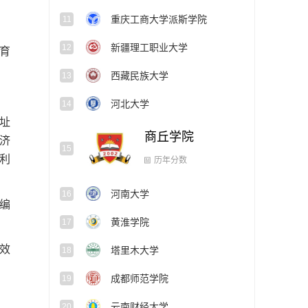
重庆工商大学派斯学院
11
新疆理工职业大学
12
育
西藏民族大学
13
河北大学
14
址
商丘学院
15
同济
利
河南大学
16
历年分数
编
黄淮学院
17
效
塔里木大学
18
成都师范学院
19
云南财经大学
20