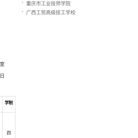
重庆市工业技师学院
广西工贸高级技工学校
室
2日
学制
四