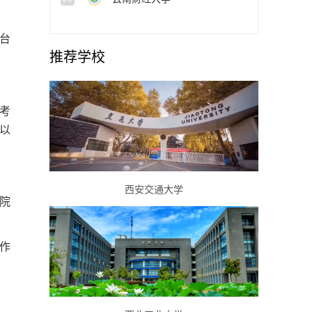
台
推荐学校
考
以
西安交通大学
院
作