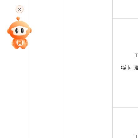
高考直播
专家指导课
院校排行
（城市、
高考作文
高考估分