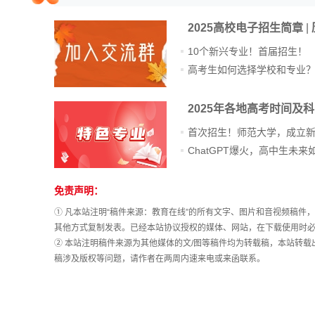
院校排行
2025高校电子招生简章
|
10个新兴专业！首届招生！
高考生如何选择学校和专业
高考作文
2025年各地高考时间及
首次招生！师范大学，成立
高考估分
免责声明：
站
长
高考真题
① 凡本站注明“稿件来源：教育在线”的所有文字、图片和音视频稿
统
其他方式复制发表。已经本站协议授权的媒体、网站，在下载使用时必
计
② 本站注明稿件来源为其他媒体的文/图等稿件均为转载稿，本站转
稿涉及版权等问题，请作者在两周内速来电或来函联系。