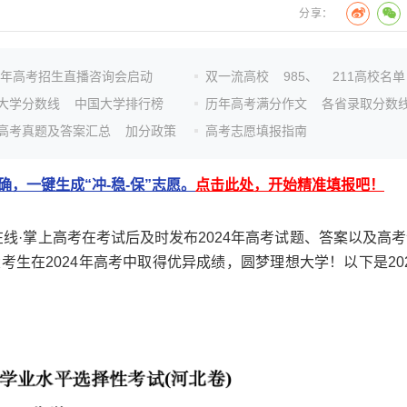
分享：
26年高考招生直播咨询会启动
双一流高校
985、
211高校名单
大学分数线
中国大学排行榜
历年高考满分作文
各省录取分数
高考真题及答案汇总
加分政策
高考志愿填报指南
，一键生成“冲-稳-保”志愿。
点击此处，开始精准填报吧！
线·掌上高考在考试后及时发布2024年高考试题、答案以及高考
生在2024年高考中取得优异成绩，圆梦理想大学！以下是202