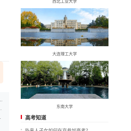
西北工业大学
大连理工大学
参考系统入口：http://www.hbzyck.com
东南大学
史类449分，物理类448分
、物理类本科批448
高考知道
外来人子女如何在京参加高考？