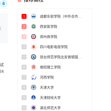
推荐高校
成都东软学院（中外合作办学项目）
1
西安医学院
2
线
郑州商学院
3
四川电影电视学院
4
琼台师范学院北安普顿国际学院
5
试
南阳理工学院
6
4
河西学院
7
天津大学
8
天津财经大学
9
湖北师范大学
10