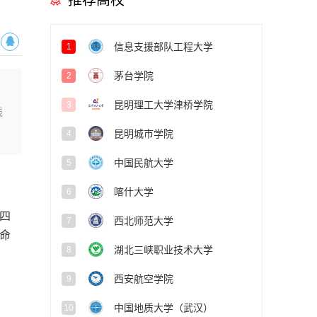
推荐高校
信息支援部队工程大学
1
茅台学院
2
昆明理工大学津桥学院
3
线
昆明城市学院
4
中国民航大学
5
喀什大学
6
四
西北师范大学
7
命
湖北三峡职业技术大学
8
西安航空学院
9
中国地质大学（武汉）
10