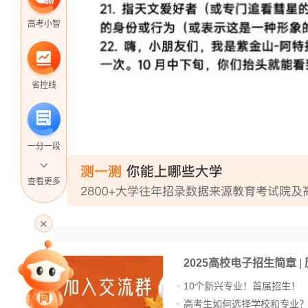
高考小智
省控线
一分一段
查看更多
高考直播
2025高校电子招生简章
|
专家指导课
10个新兴专业！首届招生！
高考生如何选择学校和专业