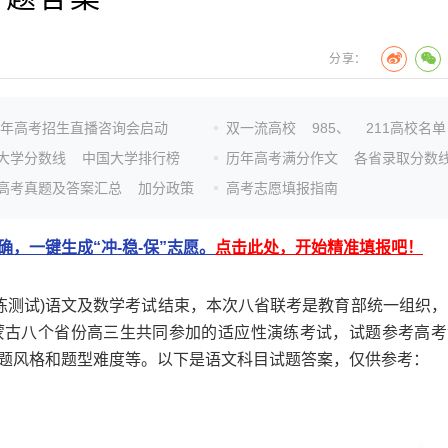
分享：
26年高考招生直播咨询会启动
双一流高校
985、
211高校名单
大学分数线
中国大学排行榜
历年高考满分作文
各省录取分数
高考真题及答案汇总
加分政策
高考志愿填报指南
，一键生成“冲-稳-保”志愿。
点击此处，开始精准填报吧！
练测试)语文及数学考试结束，本次八省联考是教育部统一组织，
蒙古八个省份高三生共同参加的适应性演练考试，试题参考高考
题风格和题型难度等。以下是语文科目试题答案，仅供参考：