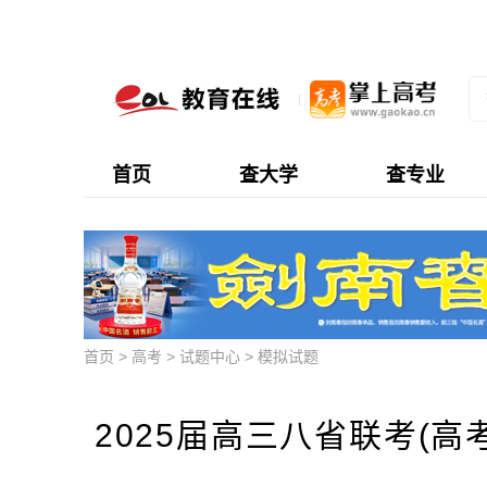
首页
查大学
查专业
首页
>
高考
>
试题中心
>
模拟试题
2025届高三八省联考(