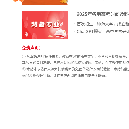
院校排行
2025年各地高考时间及
首次招生！师范大学，成立
高考作文
免责声明：
站
长
① 凡本站注明“稿件来源：教育在线”的所有文字、图片和音视频稿
高考估分
统
其他方式复制发表。已经本站协议授权的媒体、网站，在下载使用时必
计
② 本站注明稿件来源为其他媒体的文/图等稿件均为转载稿，本站转
稿涉及版权等问题，请作者在两周内速来电或来函联系。
高考真题